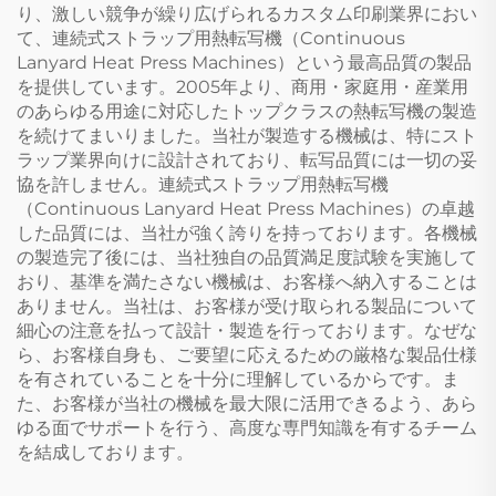
り、激しい競争が繰り広げられるカスタム印刷業界におい
て、連続式ストラップ用熱転写機（Continuous
Lanyard Heat Press Machines）という最高品質の製品
を提供しています。2005年より、商用・家庭用・産業用
のあらゆる用途に対応したトップクラスの熱転写機の製造
を続けてまいりました。当社が製造する機械は、特にスト
ラップ業界向けに設計されており、転写品質には一切の妥
協を許しません。連続式ストラップ用熱転写機
（Continuous Lanyard Heat Press Machines）の卓越
した品質には、当社が強く誇りを持っております。各機械
の製造完了後には、当社独自の品質満足度試験を実施して
おり、基準を満たさない機械は、お客様へ納入することは
ありません。当社は、お客様が受け取られる製品について
細心の注意を払って設計・製造を行っております。なぜな
ら、お客様自身も、ご要望に応えるための厳格な製品仕様
を有されていることを十分に理解しているからです。ま
た、お客様が当社の機械を最大限に活用できるよう、あら
ゆる面でサポートを行う、高度な専門知識を有するチーム
を結成しております。