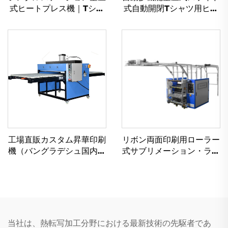
式ヒートプレス機｜Tシャ
式自動開閉Tシャツ用ヒー
ツ・衣料品用大判サイズ
トプレス機｜新品｜10×10
（100×120 cm、80×100
cm、38×38 cm、40×60
cm、60×80 cm、50×70
cm対応フラットベッドプ
cm、38×38 cm）｜新品
リンター（衣料品用）
工場直販カスタム昇華印刷
リボン両面印刷用ローラー
機（バングラデシュ国内価
式サブリメーション・ラニ
格）：大型昇華熱プレス機
ヤード熱転写機
（70×90 cm・80×100
cm・100×120 cm）
当社は、熱転写加工分野における最新技術の先駆者であ