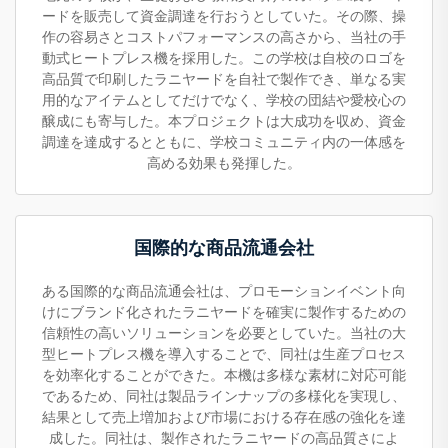
ードを販売して資金調達を行おうとしていた。その際、操
作の容易さとコストパフォーマンスの高さから、当社の手
動式ヒートプレス機を採用した。この学校は自校のロゴを
高品質で印刷したラニヤードを自社で製作でき、単なる実
用的なアイテムとしてだけでなく、学校の団結や愛校心の
醸成にも寄与した。本プロジェクトは大成功を収め、資金
調達を達成するとともに、学校コミュニティ内の一体感を
高める効果も発揮した。
国際的な商品流通会社
ある国際的な商品流通会社は、プロモーションイベント向
けにブランド化されたラニヤードを確実に製作するための
信頼性の高いソリューションを必要としていた。当社の大
型ヒートプレス機を導入することで、同社は生産プロセス
を効率化することができた。本機は多様な素材に対応可能
であるため、同社は製品ラインナップの多様化を実現し、
結果として売上増加および市場における存在感の強化を達
成した。同社は、製作されたラニヤードの高品質さによ