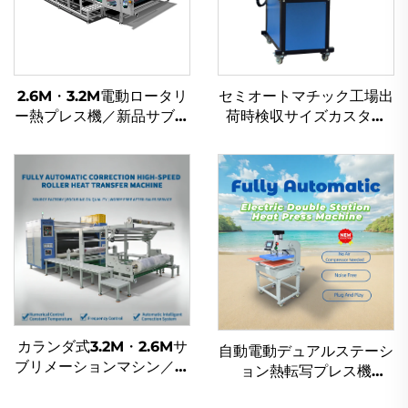
2.6M・3.2M電動ロータリ
セミオートマチック工場出
ー熱プレス機／新品サブリ
荷時検収サイズカスタム
メーションローラー転写カ
80 × 100 cm ヒートプレ
レンダーマシン（織物・布
ス機（31 × 39インチ ヒー
地印刷・衣類向け）
トプレス機）
カランダ式3.2M・2.6Mサ
自動電動デュアルステーシ
ブリメーションマシン／ロ
ョン熱転写プレス機
ール・ツー・ロール熱プレ
（38×38cm、
スカランダーローラー熱転