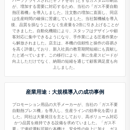
パーソナライズされたギフトを専門とするカスタム印刷店
が、増加する需要に対応するため、当社の『ガス不要自動
熱圧着機』を導入しました。注文数の増加に直面し、同店
は生産時間の確保に苦慮していました。当社製機械を導入
後、品質を損なうことなく生産量を2倍に引き上げることが
できました。自動化機能により、スタッフはデザインや顧
客対応に集中できるようになり、手作業による圧着作業か
ら解放されました。店主は、本機の信頼性と操作の容易さ
を高く評価しており、新入社員の教育期間短縮にも貢献し
たと述べています。この移行により、単に生産スピードが
向上しただけでなく、納期の短縮を通じて顧客満足度も向
上しました。
産業用途：大規模導入の成功事例
プロモーション用品の大手メーカーが、当社の「ガス不要
自動熱プレス機」を導入し、生産ラインの効率化を図りま
した。同社は大量発注を主としており、高ボリューム対応
かつ品質を維持できる設備を求めていました。「ガス不
要」で連続運転可能な本機は、安全性の向上に加え、ガス