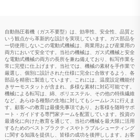
40×50cm、40×60cm対
写機（布地・繊維用）
応）：Tシャツおよび生地
への転写、繊維用サブリメ
ーション
自動熱圧着機（ガス不要型）は、効率性、安全性、品質と
いう観点から革新的な設計を実現しています。ガス部品を
一切使用しないこの電動式機械は、商業用および産業用の
両方において安全です。当社の機械は、ガス式機械と安全
な電動式機械の両方の長所を兼ね備えており、転写作業を
常に完璧に仕上げます。当社では、機械の素材を手作業で
厳選し、個別に設計された仕様に完全に合致するよう、各
部品を精密に製造しています。これには、温度設定機能付
きサーモスタットが含まれ、多様な素材に対応可能です。
機械による転写は、綿、ポリエステル、その他の特殊繊維
など、あらゆる種類の生地に対してもシームレスに行えま
す。顧客への教育は最優先事項であり、お客様を随時サポ
ート・ガイドする専門家チームを配置しています。投資の
最適化に向けた教育を通じて、当社の機械を最大限に活用
するためのベストプラクティスやトラブルシューティング
に関する知識を提供し、皆様の成功を後押しします。お客