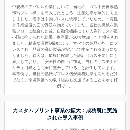
中規模のアパレル企業において、当社の「ガス不要自動熱
転写プレス機」を導入したところ、生産効率が劇的に向上
しました。従来は手動プレスに依存していたため、一貫性
と作業速度の面で課題を抱えていました。当社の機械を業
務フローに統合した後、自動化機能により人為的ミスが最
小限に抑えられた結果、生産量が50％増加したと報告され
ました。精密な温度制御により、すべての製品が均一にプ
レスされ、品質の高い製品が安定して生産されるようにな
りました。顧客は、環境に配慮した設計（ガス不要）にも
満足しており、「安全性の向上に加え、自社のサステナビ
リティ目標とも完全に整合している」と評価しています。
本事例は、当社の熱転写プレス機が業務効率を高めるだけ
でなく、環境保護への取り組みも支援できることを示す好
例です。
カスタムプリント事業の拡大：成功裏に実施
された導入事例