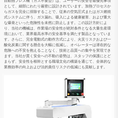
自動熱プレス機（ガス不要型）は、ユーザーの安全を最優先事項
として、細部にわたり厳密に設計されています。加熱プロセスか
らガスを完全に排除することで、従来の空気圧式またはガス燃焼
式システムに伴う、ガス漏れ、吸入による健康被害、および重大
な爆発といった危険性を未然に防止します。この設計方針によ
り、当社の機械は、作業場の安全性が絶対条件となる大量生産環
境において、業界最高水準の安全基準を満たす製品となっていま
す。さらに、完全電動式の動作方式により、火災リスクおよび一
酸化炭素に関する懸念を大幅に低減し、オペレーターは潜在的な
危険への不安を抱えることなく、技術と品質への集中を実現でき
ます。当社が貫く安全への不動の姿勢は、スタッフの保護にとど
まらず、安全性を根幹とする職場文化の構築を通じて、全体的な
業務効率の向上および法的責任リスクの低減にも貢献します。