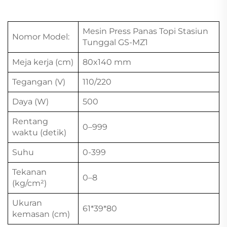
Mesin Press Panas Topi Stasiun
Nomor Model:
Tunggal GS-MZ1
Meja kerja (cm)
80x140 mm
Tegangan (V)
110/220
Daya (W)
500
Rentang
0–999
waktu (detik)
Suhu
0-399
Tekanan
0–8
(kg/cm²)
Ukuran
61*39*80
kemasan (cm)