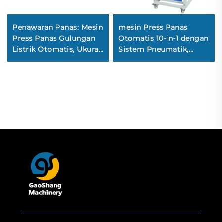
Penawaran Panas: Mesin
mesin Press Panas
Press Panas Gulungan
Otomatis 10-in-1 dengan
Listrik Otomatis, Ukuran
Sistem Pneumatik,
1,2 m, 1,7 m, 1,9 m, dan
Mesin Mini Hidrolik
2,1 m, untuk Transfer
untuk Embossing &
Sublimasi Kecepatan
Transfer Film Panas
Tinggi pada Garmen
serta Pencetakan
(Mesin Kalender)
Sublimasi untuk
Garmen