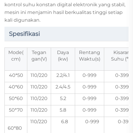
kontrol suhu konstan digital elektronik yang stabil,
mesin ini menjamin hasil berkualitas tinggi setiap
kali digunakan.
Spesifikasi
Mode(
Tegan
Daya
Rentang
Kisaran
cm)
gan(V)
(kw)
Waktu(s)
Suhu (℃)
40*50
110/220
2.2/4.1
0-999
0-399
40*60
110/220
2.4/4.5
0-999
0-399
50*60
110/220
5.2
0-999
0-399
50*70
110/220
5.8
0-999
0-399
110/220
6.8
0-999
0-399
60*80