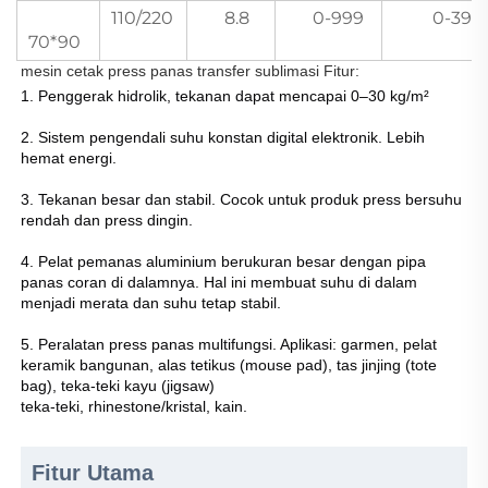
110/220
8.8
0-999
0-399
70*90
mesin cetak press panas transfer sublimasi
Fitur:
1. Penggerak hidrolik, tekanan dapat mencapai 0–30 kg/m²
2. Sistem pengendali suhu konstan digital elektronik. Lebih
hemat energi.
3. Tekanan besar dan stabil. Cocok untuk produk press bersuhu
rendah dan press dingin.
4. Pelat pemanas aluminium berukuran besar dengan pipa
panas coran di dalamnya. Hal ini membuat suhu di dalam
menjadi merata dan suhu tetap stabil.
5. Peralatan press panas multifungsi. Aplikasi: garmen, pelat
keramik bangunan, alas tetikus (mouse pad), tas jinjing (tote
bag), teka-teki kayu (jigsaw)
teka-teki, rhinestone/kristal, kain.
Fitur Utama