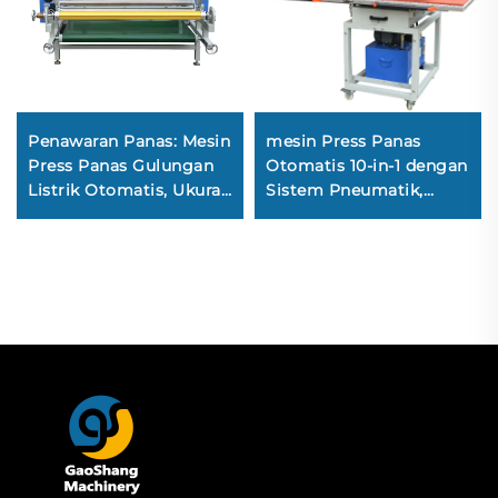
Penawaran Panas: Mesin
mesin Press Panas
Press Panas Gulungan
Otomatis 10-in-1 dengan
Listrik Otomatis, Ukuran
Sistem Pneumatik,
1,2 m, 1,7 m, 1,9 m, dan
Mesin Mini Hidrolik
2,1 m, untuk Transfer
untuk Embossing &
Sublimasi Kecepatan
Transfer Film Panas
Tinggi pada Garmen
serta Pencetakan
(Mesin Kalender)
Sublimasi untuk
Garmen