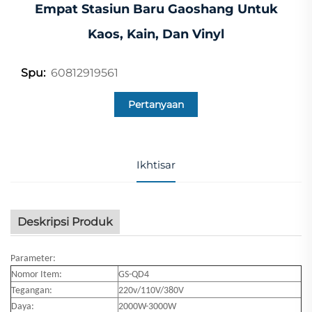
Empat Stasiun Baru Gaoshang Untuk
Kaos, Kain, Dan Vinyl
60812919561
Spu:
Pertanyaan
Ikhtisar
Deskripsi Produk
Parameter:
Nomor Item:
GS-QD4
Tegangan:
220v/110V/380V
Daya:
2000W-3000W