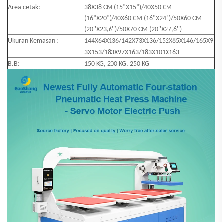
Area cetak:
38X38 CM (15”X15”)/40X50 CM
(16”X20”)/40X60 CM (16"X24")/50X60 CM
(20''X23,6'')/50X70 CM (20''X27,6'')
Ukuran Kemasan :
144X64X136/142X73X136/152X85X146/165X9
3X153/183X97X163/183X101X163
B.B:
150 KG, 200 KG, 250 KG