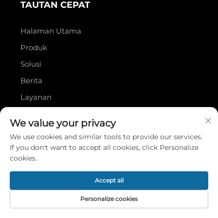
TAUTAN CEPAT
Halaman Utama
Produk
Solusi
Berita
Layanan
Tentang Kami
We value your privacy
Hubungi Kami
We use cookies and similar tools to provide our services.
If you don't want to accept all cookies, click Personalize
Produk
cookies.
Accept all
Mesin Transfer Panas Rol
Personalize cookies
Mesin Pemotong Laser
Halaman
Produk
Tentang
HUBUNGI
Mesin Press Panas Meja Datar