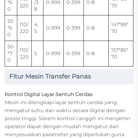
*6
/3.
0-999
0-399
0-8
220
70
0
8
50
110/
4.
147*85*
*6
0-999
0-399
0-8
220
5
70
0
50
110/
157*85*
*7
5
0-999
0-399
0-8
220
70
0
Fitur Mesin Transfer Panas
Kontrol Digital Layar Sentuh Cerdas
Mesin ini dilengkapi layar sentuh cerdas yang
mengatur suhu dan waktu secara digital dengan
presisi tinggi. Sistem kontrol canggih ini menjamin
operator dapat dengan mudah mengatur dan
menyesuaikan parameter yang diperlukan guna