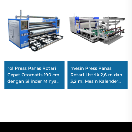
rol Press Panas Rotari
mesin Press Panas
Cepat Otomatis 190 cm
Rotari Listrik 2,6 m dan
dengan Silinder Minyak
3,2 m, Mesin Kalender
Krom dan Drum
Transfer Sublimasi Baru
Pemanas Minyak untuk
untuk Percetakan Tekstil
Mencetak Gulungan
dan Garmen
Tekstil