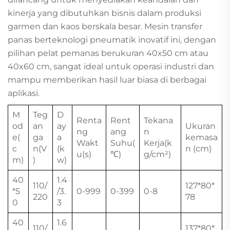
kinerja yang dibutuhkan bisnis dalam produksi
garmen dan kaos berskala besar. Mesin transfer
panas berteknologi pneumatik inovatif ini, dengan
pilihan pelat pemanas berukuran 40x50 cm atau
40x60 cm, sangat ideal untuk operasi industri dan
mampu memberikan hasil luar biasa di berbagai
aplikasi.
M
Teg
D
Renta
Rent
Tekana
od
an
ay
Ukuran
ng
ang
n
e(
ga
a
kemasa
Wakt
Suhu(
Kerja(k
c
n(V
(k
n (cm)
u(s)
℃)
g/cm²)
m)
)
w)
40
1.4
110/
127*80*
*5
/3.
0-999
0-399
0-8
220
78
0
3
40
1.6
110/
137*80*