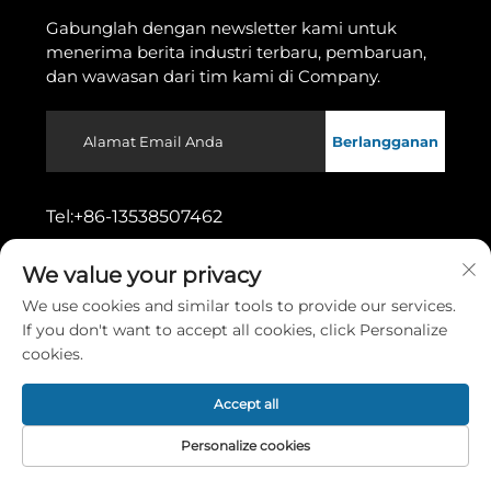
Gabunglah dengan newsletter kami untuk
menerima berita industri terbaru, pembaruan,
dan wawasan dari tim kami di Company.
Berlangganan
Tel:
+86-13538507462
We value your privacy
Alamat:
No. 11, Jalan Wusong 1, Distrik
Dongcheng, Kota Dongguan, Provinsi
We use cookies and similar tools to provide our services.
Guangdong
If you don't want to accept all cookies, click Personalize
cookies.
Hak Cipta © 2026 oleh Dongguan Gaoshang Machinery Co.,
Accept all
Ltd.
Kebijakan Privasi
Personalize cookies
Gulir ke atas
Halaman
Produk
Tentang
HUBUNGI