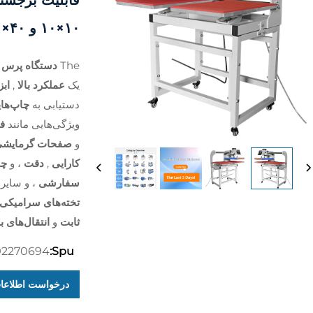
قابلیت برجسته
۱۰×۱۰ و ۴۰×۶۰ سانتی‌متر
The
دستگاه پرس ح
یک
عملکرد بالا
,
ابز
دستیابی به
چاپ‌های
ویژگی‌هایی مانند
ف
و
صفحات گرمایشی 
کارایی
,
دقت
، و
چن
سفارشی
، و سایر 
تخته‌های سرامیکی
ثابت
و
انتقال‌های ب
92270694
Spu:
درخواست اطلاعا