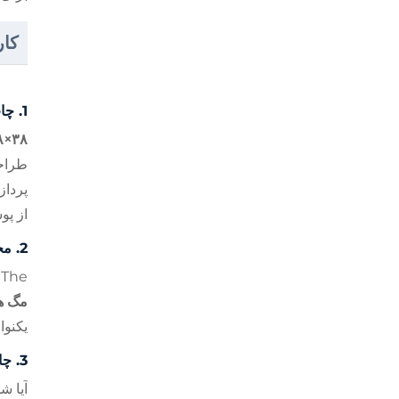
کار
1.
چا
۳۸×۳۸ سانتی
طرا
پرداز
از پو
2.
مح
The
مگ ه
یکنوا
3.
چا
آیا ش