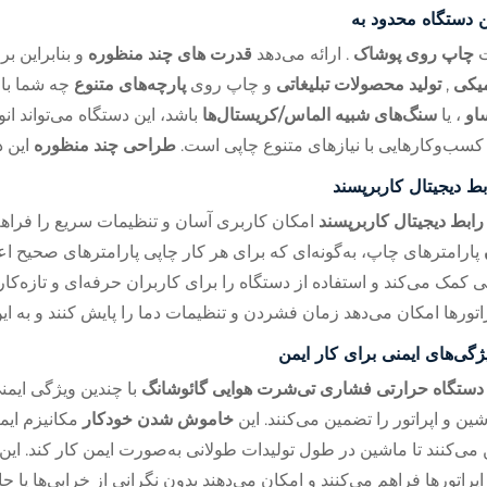
ن دستگاه محدود به
ت
چاپ روی پوشاک
. ارائه می‌دهد
قدرت های چند منظوره
و بنابراین ب
یکی
,
تولید محصولات تبلیغاتی
و چاپ روی
پارچه‌های متنوع
چه شما با
او
، یا
سنگ‌های شبیه الماس/کریستال‌ها
باشد، این دستگاه می‌تواند انو
کسب‌وکارهایی با نیازهای متنوع چاپی است.
طراحی چند منظوره
این 
بط دیجیتال کاربرپسند
رابط دیجیتال کاربرپسند
امکان کاربری آسان و تنظیمات سریع را فراهم
پارامترهای چاپ، به‌گونه‌ای که برای هر کار چاپی پارامترهای صحیح
ی کمک می‌کند و استفاده از دستگاه را برای کاربران حرفه‌ای و تازه‌ک
راتورها امکان می‌دهد زمان فشردن و تنظیمات دما را پایش کنند و به ا
ژگی‌های ایمنی برای کار ایمن
دستگاه حرارتی فشاری تی‌شرت هوایی گائوشانگ
با چندین ویژگی ای
شین و اپراتور را تضمین می‌کنند. این
خاموش شدن خودکار
مکانیزم ای
 می‌کنند تا ماشین در طول تولیدات طولانی به‌صورت ایمن کار کند. این
اپراتورها فراهم می‌کنند و امکان می‌دهند بدون نگرانی از خرابی‌ها یا ح