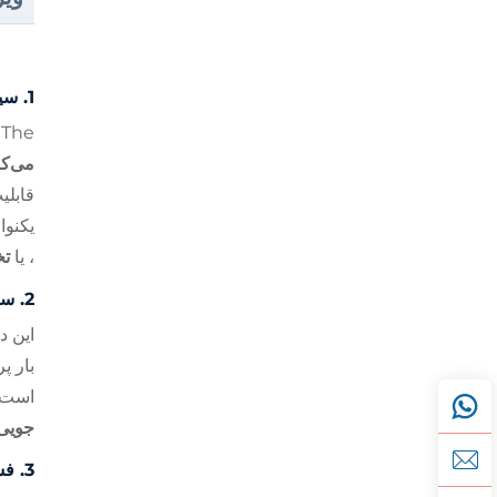
1.
سیس
The
می‌ک
قابلی
یکنوا
، یا
تخ
2.
سی
این د
بار پ
است و
جویی 
3.
فش