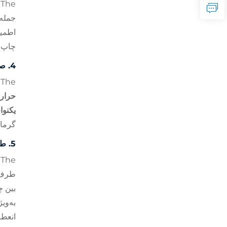
The
جمله
اطمین
چاپ 
4.
صف
The
حرار
یکنو
گرمای
5.
طر
The
طرف د
بین چ
به‌وی
انعطا