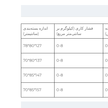
ه
فشار کاری (کیلوگرم بر
اندازه بسته‌بندی
)
سانتی‌متر مربع)
(سانتیمتر)
127*80*78
0-8
0
137*80*70
0-8
0
147*85*70
0-8
0
157*85*70
0-8
0