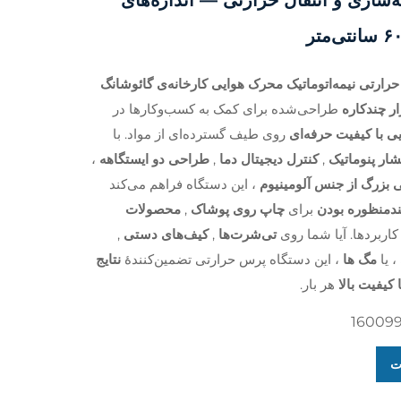
‌سازی و انتقال حرارتی — اندازه‌های
رارتی نیمه‌اتوماتیک محرک هوایی کارخانه‌ی گائوشانگ
ار چندکاره
طراحی‌شده برای کمک به کسب‌وکارها در
ی با کیفیت حرفه‌ای
روی طیف گسترده‌ای از مواد. با
شار پنوماتیک
,
کنترل دیجیتال دما
,
طراحی دو ایستگاهه
،
بزرگ از جنس آلومینیوم
، این دستگاه فراهم می‌کند
دمنظوره بودن
برای
چاپ روی پوشاک
,
محصولات
کاربردها. آیا شما روی
تی‌شرت‌ها
,
کیف‌های دستی
,
، یا
مگ ها
، این دستگاه پرس حرارتی تضمین‌کنندهٔ
نتایج
ا کیفیت بالا
هر بار.
16009
ت