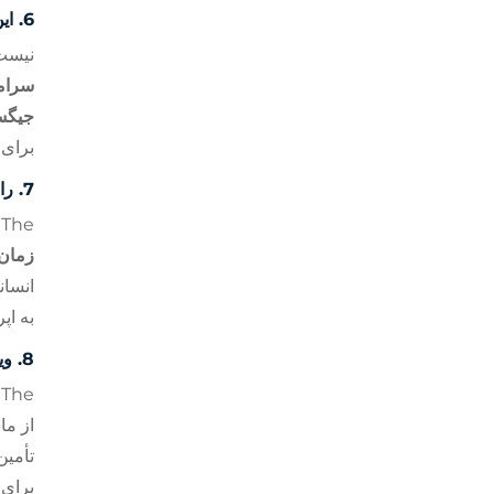
6.
ای
نیس
سرام
جیگس
برای 
7.
را
The
زمان
انسان
به اپ
8.
وی
The
از ما
تأمین
برای 