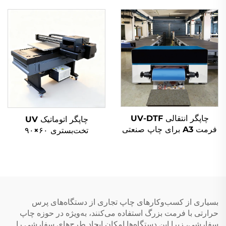
و ۴۰×۶۰ سانتی‌متر، پرس
خودکار برای تی‌شرت‌ها،
حرارتی پنوماتیک برای
جدید، با اندازه‌های ۱۰×۱۰،
تی‌شرت‌ها، چاپگر تخت‌صفحه
۳۸×۳۸ و ۴۰×۶۰ سانتی‌متر،
جدید با قابلیت انتقال حرارتی
چاپگر تخت‌صفحه برای
پوشاک
چاپگر انتقالی UV-DTF
چاپگر اتوماتیک UV
فرمت A3 برای چاپ صنعتی
تخت‌بستری ۶۰×۹۰
و خودساخته (DIY) روی
سانتی‌متر، در شرایط جدید، با
انواع سطوح سخت، مجهز به
کیفیت عکس بالا و جوهر
سیستم جوهر UV سازگان‌با
مناسب برای بطری‌های فلزی
محیط
و شیشه‌ای، دارای قابلیت
چاپ خودکار دوطرفه و تغذیه
خودکار اسناد
بسیاری از کسب‌وکارهای چاپ تجاری از دستگاه‌های پرس
حرارتی با فرمت بزرگ استفاده می‌کنند، به‌ویژه در حوزه چاپ
سفارشی، زیرا این دستگاه‌ها امکان ایجاد طرح‌های سفارشی را