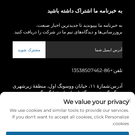
به خبرنامه ما اشتراک داشته باشید
به خبرنامه ما بپیوندید تا جدیدترین اخبار صنعت،
بروزرسانی‌ها و دیدگاه‌های تیم ما در شرکت را دریافت کنید.
مشترک شوید
تلفن:
+86-13538507462
آدرس:
شمارهٔ ۱۱، خیابان ووسونگ اول، منطقهٔ زیرشهری
دونگچنگ، شهر دونگقوان، استان قوانگدونگ
We value your privacy
We use cookies and similar tools to provide our services.
کپی‌رایت © ۲۰۲۶ توسط شرکت ماشین‌آلات گائوشانگ دونگقوان، محدوده
If you don't want to accept all cookies, click Personalize
سیاست حفظ حریم خصوصی
cookies.
پیمایش به بالا