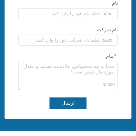
نام
0/100
نام شرکت
0/200
پیام
0/1000
ارسال