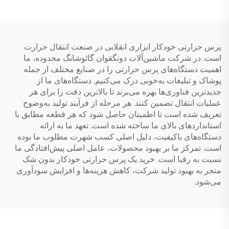
سابلمیشن
قابلیت جداشدن سرد (Cold
Peel) روی پایه PET،
رول‌های فیلم انتقال حرارتی
DTF برای چاپ روی
پرس حرارتی خودکار ابزاری انقلابی در صنعت انتقال حرارت
تی‌شرت
است. در شرکت ماشین‌آلات دونگقوان گائوشانگ محدوده، ما
اهمیت دستگاه‌های پرس حرارتی را در صنایع مختلف از جمله
پوشاک و تبلیغات به‌خوبی درک می‌کنیم. دستگاه‌های ما از
جدیدترین فناوری‌ها بهره می‌برند تا بالاترین دقت را برای هر
عملیات انتقال تضمین کنند. هر مرحله از فرآیند تولید به‌وضوح
تعریف شده است تا اطمینان حاصل شود که هر قطعه مطابق با
استانداردهای بالای ما ساخته شده است. تعهد ما به ارائه
دستگاه‌های باکیفیت، دلیل اصلی کسب شهرت مطلوب ما بوده
است. تمرکز ما بر بهبود محصولات، عامل اصلی پیش‌افتادگی ما
نسبت به رقبا است. خرید یک پرس حرارتی خودکار بدون شک
منجر به بهبود تولید شرکت، کاهش هزینه‌ها و افزایش سودآوری
می‌شود.