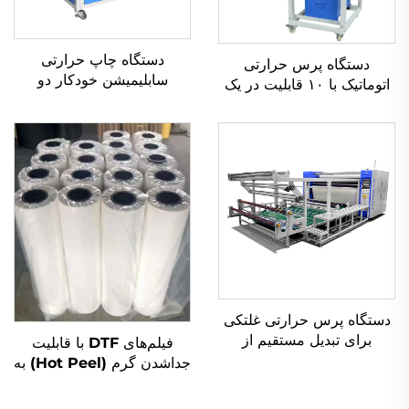
دستگاه چاپ حرارتی
دستگاه پرس حرارتی
سابلیمیشن خودکار دو
اتوماتیک با ۱۰ قابلیت در یک
ایستگاهه هوایی (پنوماتیک)
دستگاه، هیدرولیک کوچک با
شرکت گائوشانگ دونگقوان
قابلیت برجسته‌سازی و انتقال
برای کارخانه‌های تولید هودی
فیلم حرارتی و چاپ
بافتی
سابلیمیشن برای پوشاک
دستگاه پرس حرارتی غلتکی
برای تبدیل مستقیم از
فیلم‌های DTF با قابلیت
کارخانه، دستگاه انتقال
جداشدن گرم (Hot Peel) به
حرارتی غلتکی ۱۷۰۰
ابعاد ۳۰، ۳۳، ۴۲ و ۶۰
میلی‌متری برای لوله‌های
سانتی‌متر، فیلم‌های DTF با