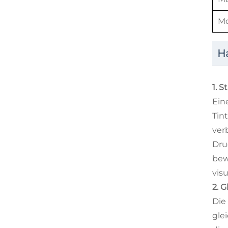
M
H
1. 
Ein
Tin
ver
Dru
bew
vis
2. 
Die
gle