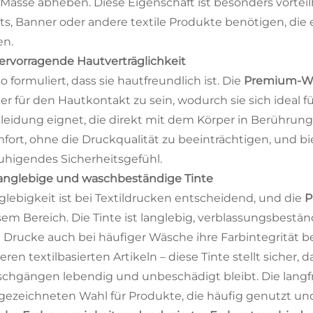
 Masse abheben. Diese Eigenschaft ist besonders vorteilh
rts, Banner oder andere textile Produkte benötigen, die
en.
Hervorragende Hautverträglichkeit
so formuliert, dass sie hautfreundlich ist. Die
Premium-We
her für den Hautkontakt zu sein, wodurch sie sich ideal
leidung eignet, die direkt mit dem Körper in Berührun
fort, ohne die Druckqualität zu beeinträchtigen, und 
uhigendes Sicherheitsgefühl.
Langlebige und waschbeständige Tinte
glebigkeit ist bei Textildrucken entscheidend, und die
P
sem Bereich. Die Tinte ist langlebig, verblassungsbest
e Drucke auch bei häufiger Wäsche ihre Farbintegrität 
eren textilbasierten Artikeln – diese Tinte stellt sicher,
chgängen lebendig und unbeschädigt bleibt. Die langfris
gezeichneten Wahl für Produkte, die häufig genutzt un