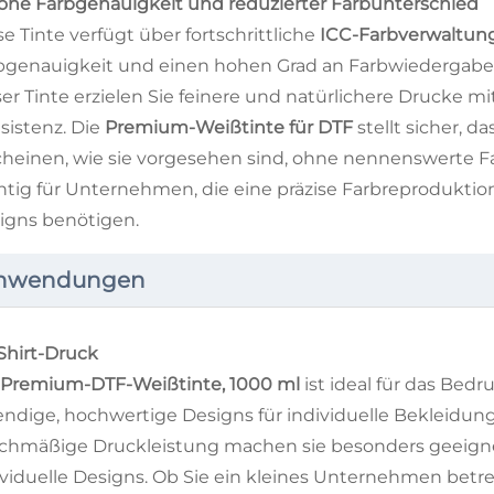
Hohe Farbgenauigkeit und reduzierter Farbunterschied
se Tinte verfügt über fortschrittliche
ICC-Farbverwaltun
bgenauigkeit und einen hohen Grad an Farbwiedergabe
ser Tinte erzielen Sie feinere und natürlichere Drucke 
sistenz. Die
Premium-Weißtinte für DTF
stellt sicher, 
cheinen, wie sie vorgesehen sind, ohne nennenswerte F
htig für Unternehmen, die eine präzise Farbreproduktion
igns benötigen.
nwendungen
-Shirt-Druck
Premium-DTF-Weißtinte, 1000 ml
ist ideal für das Bed
endige, hochwertige Designs für individuelle Bekleidung
ichmäßige Druckleistung machen sie besonders geeignet 
ividuelle Designs. Ob Sie ein kleines Unternehmen betr