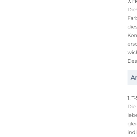
7. 
Die
Far
die
Kon
ers
wic
Des
A
1. T
Die
leb
gle
ind