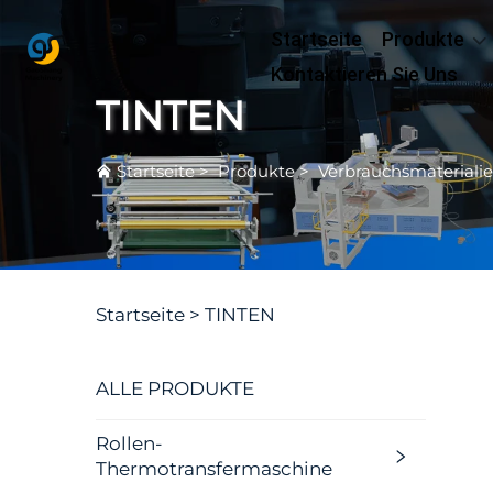
Startseite
Produkte
Kontaktieren Sie Uns
TINTEN
Startseite
>
Produkte
>
Verbrauchsmateriali
Startseite >
TINTEN
ALLE PRODUKTE
Rollen-
Thermotransfermaschine