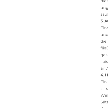
die
ung
sau
3. 
Ein
und
die
fli
ges
Lei
an A
4. 
Ein
ist 
Wir
Sät