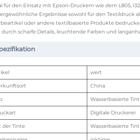
al für den Einsatz mit Epson-Druckern wie dem L805, I320
ergewöhnliche Ergebnisse sowohl für den Textildruck al
beartikel oder andere textilbasierte Produkte bedrucken 
h durch scharfe Details, leuchtende Farben und langanh
pezifikation
tikel
wert
rkunftsort
China
p
Wasserbasierte Tin
uckart
Digitale Druckerei
t der Tinte
Wasserbasierte Tin
arkenname
inktime