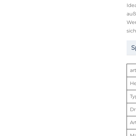
Ide
auß
Wer
sic
S
ar
He
Ty
Dr
Ar
M