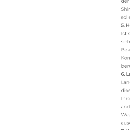
der
Shi
soll
5. 
Ist 
sic
Bek
Kom
ber
6. 
Lan
die
Ihr
and
Was
aus