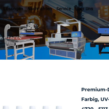
Lösungen
Nachrichten
Service
Über Uns
en
>
TINTEN
Premium-D
Farbig, UV