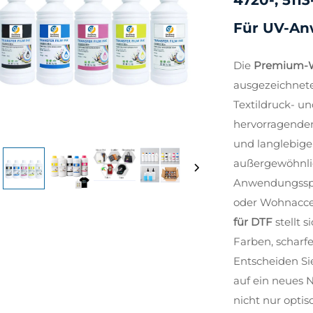
4720-, 511
Für UV-A
Die
Premium-We
ausgezeichnet
Textildruck- un
hervorragenden
und langlebiger
außergewöhnlic
Anwendungsspek
oder Wohnacce
für DTF
stellt 
Farben, scharf
Entscheiden Sie
auf ein neues 
nicht nur opti