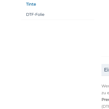
Tinte
DTF-Folie
E
Wen
zu 
Pre
(DT