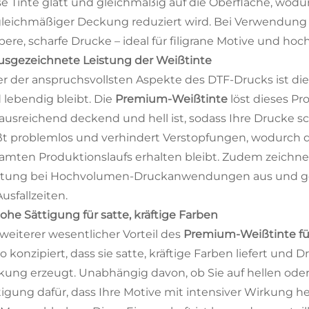
se Tinte glatt und gleichmäßig auf die Oberfläche, wodur
leichmäßiger Deckung reduziert wird. Bei Verwendung
bere, scharfe Drucke – ideal für filigrane Motive und h
Ausgezeichnete Leistung der Weißtinte
er der anspruchsvollsten Aspekte des DTF-Drucks ist die
 lebendig bleibt. Die
Premium-Weißtinte
löst dieses Pr
 ausreichend deckend und hell ist, sodass Ihre Drucke s
eßt problemlos und verhindert Verstopfungen, wodurch d
amten Produktionslaufs erhalten bleibt. Zudem zeichnet
stung bei Hochvolumen-Druckanwendungen aus und gewä
usfallzeiten.
Hohe Sättigung für satte, kräftige Farben
 weiterer wesentlicher Vorteil des
Premium-Weißtinte f
so konzipiert, dass sie satte, kräftige Farben liefert un
kung erzeugt. Unabhängig davon, ob Sie auf hellen oder
tigung dafür, dass Ihre Motive mit intensiver Wirkung 