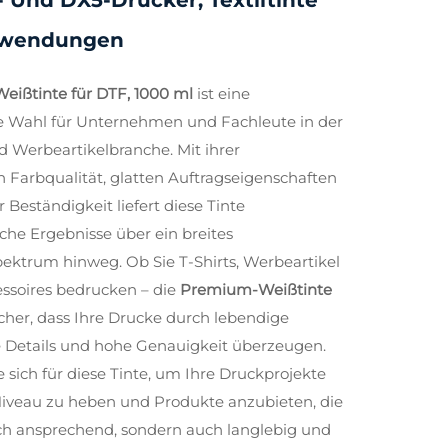
3- Und DX5-Drucker, Textiltinte
nwendungen
ißtinte für DTF, 1000 ml
ist eine
e Wahl für Unternehmen und Fachleute in der
d Werbeartikelbranche. Mit ihrer
 Farbqualität, glatten Auftragseigenschaften
 Beständigkeit liefert diese Tinte
he Ergebnisse über ein breites
trum hinweg. Ob Sie T-Shirts, Werbeartikel
ssoires bedrucken – die
Premium-Weißtinte
sicher, dass Ihre Drucke durch lebendige
e Details und hohe Genauigkeit überzeugen.
 sich für diese Tinte, um Ihre Druckprojekte
Niveau zu heben und Produkte anzubieten, die
sch ansprechend, sondern auch langlebig und