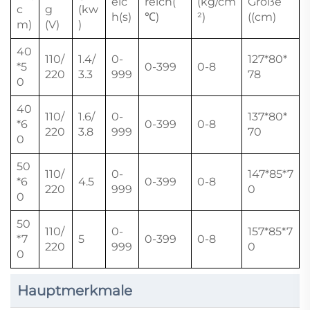
eic
reich(
(kg/cm
Größe
c
g
(kw
h(s)
℃)
²)
((cm)
m)
(V)
)
40
110/
1.4/
0-
127*80*
*5
0-399
0-8
220
3.3
999
78
0
40
110/
1.6/
0-
137*80*
*6
0-399
0-8
220
3.8
999
70
0
50
110/
0-
147*85*7
*6
4.5
0-399
0-8
220
999
0
0
50
110/
0-
157*85*7
*7
5
0-399
0-8
220
999
0
0
Hauptmerkmale