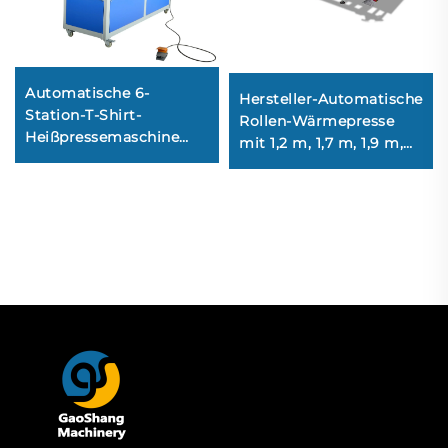
Automatische 6-
Hersteller-Automatische
Station-T-Shirt-
Rollen-Wärmepresse
Heißpressemaschine
mit 1,2 m, 1,7 m, 1,9 m,
mit Flachbett-Drucker
2,1 m und 2,6 m
und pneumatischem
Arbeitsbreite, Kalander
Fabrik-Carousel für den
für großformatige
T-Shirt-Druck
Sublimations-
Wärmepressen