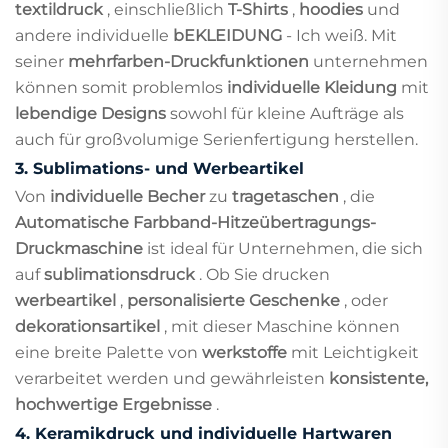
textildruck
, einschließlich
T-Shirts
,
hoodies
und
andere individuelle
bEKLEIDUNG
- Ich weiß. Mit
seiner
mehrfarben-Druckfunktionen
unternehmen
können somit problemlos
individuelle Kleidung
mit
lebendige Designs
sowohl für kleine Aufträge als
auch für großvolumige Serienfertigung herstellen.
3.
Sublimations- und Werbeartikel
Von
individuelle Becher
zu
tragetaschen
, die
Automatische Farbband-Hitzeübertragungs-
Druckmaschine
ist ideal für Unternehmen, die sich
auf
sublimationsdruck
. Ob Sie drucken
werbeartikel
,
personalisierte Geschenke
, oder
dekorationsartikel
, mit dieser Maschine können
eine breite Palette von
werkstoffe
mit Leichtigkeit
verarbeitet werden und gewährleisten
konsistente,
hochwertige Ergebnisse
.
4.
Keramikdruck und individuelle Hartwaren