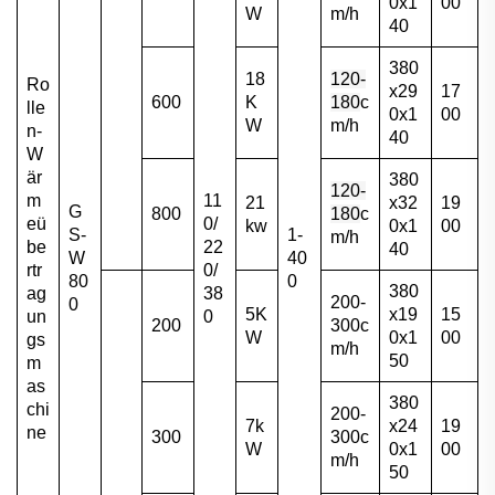
0x1
00
W
m/h
40
380
18
120-
Ro
x29
17
600
K
180
c
lle
0x1
00
W
m/h
n-
40
W
är
380
120-
m
11
21
x32
19
G
800
180
c
eü
0/
kw
0x1
00
S-
1-
m/h
be
22
40
W
40
rtr
0/
80
0
380
ag
38
200-
0
5K
x19
15
un
0
200
300
c
W
0x1
00
gs
m/h
50
m
as
380
chi
200-
7k
x24
19
ne
300
300
c
W
0x1
00
m/h
50