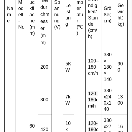
mel
M
uc
Sp
mp
Le
ndig
Ge
dur
Na
od
kfl
an
er
Grö
ist
keit/
wic
chm
m
ell
äc
nu
atu
ße(
un
Stun
ht(
e
-
he
ng
r
cm)
ess
g
de
kg)
Nr.
(m
(V)
(℃
er
(cm/
m)
)
(m
h)
m)
380
100–
×
5K
90
200
180
180
W
0
cm/h
×
140
380
120-
7k
x24
13
300
180
c
W
0x1
00
m/h
40
380
10
120-
60
x27
16
420
k
180
c