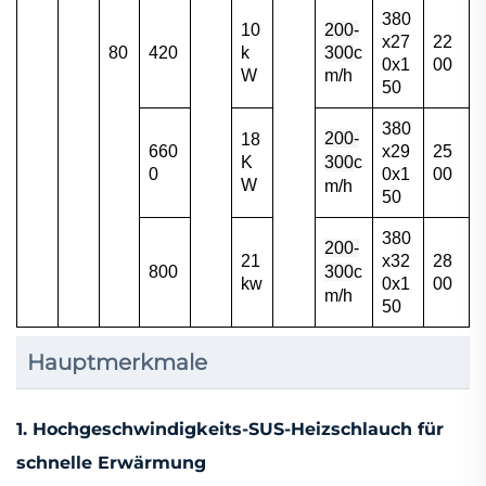
380
10
200-
x27
22
80
420
k
300
c
0x1
00
W
m/h
50
380
200-
18
660
x29
25
K
300
c
0
0x1
00
W
m/h
50
380
200-
21
x32
28
800
300
c
kw
0x1
00
m/h
50
Hauptmerkmale
1.
Hochgeschwindigkeits-SUS-Heizschlauch für
schnelle Erwärmung