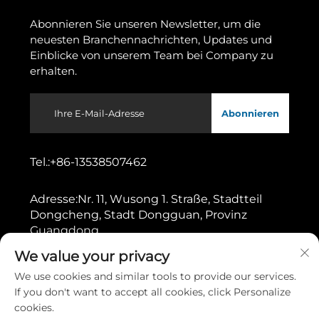
Abonnieren Sie unseren Newsletter, um die
neuesten Branchennachrichten, Updates und
Einblicke von unserem Team bei Company zu
erhalten.
Abonnieren
Tel.:
+86-13538507462
Adresse:
Nr. 11, Wusong 1. Straße, Stadtteil
Dongcheng, Stadt Dongguan, Provinz
Guangdong
We value your privacy
Urheberrecht © 2026 durch Dongguan Gaoshang Machinery
We use cookies and similar tools to provide our services.
Co., Ltd.
Datenschutzrichtlinie
If you don't want to accept all cookies, click Personalize
cookies.
Nach oben scrollen