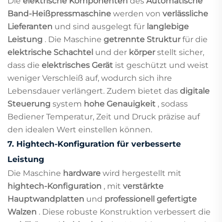
Die
elektrische Komponenten
des
Automatische
Band-Heißpressmaschine
werden von
verlässliche
Lieferanten
und sind ausgelegt für
langlebige
Leistung
. Die Maschine
getrennte Struktur
für die
elektrische Schachtel
und der
körper
stellt sicher,
dass die
elektrisches Gerät
ist geschützt und weist
weniger Verschleiß auf, wodurch sich ihre
Lebensdauer verlängert. Zudem bietet das
digitale
Steuerung
system
hohe Genauigkeit
, sodass
Bediener Temperatur, Zeit und Druck präzise auf
den idealen Wert einstellen können.
7.
Hightech-Konfiguration für verbesserte
Leistung
Die Maschine
hardware
wird hergestellt mit
hightech-Konfiguration
, mit
verstärkte
Hauptwandplatten
und
professionell gefertigte
Walzen
. Diese robuste Konstruktion verbessert die