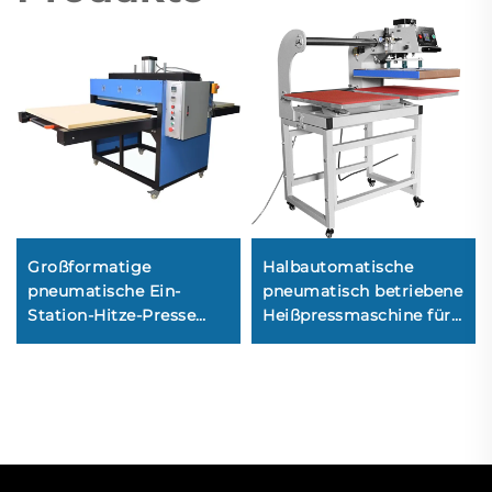
Großformatige
Halbautomatische
pneumatische Ein-
pneumatisch betriebene
Station-Hitze-Presse
Heißpressmaschine für
zum Transferdruck,
T-Shirts, 38 × 38 cm, 40
100×160 cm / 100×120
× 50 cm, 40 × 60 cm,
cm / 80×100 cm / 70×90
mit
cm, für T-Shirts und
Wärmeübertragungs-
Bekleidung
Prägeplatte