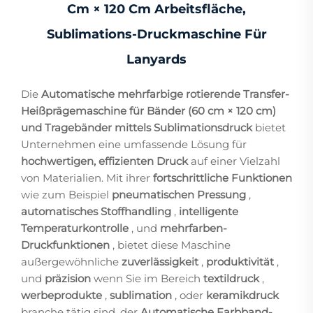
Cm × 120 Cm Arbeitsfläche,
Sublimations-Druckmaschine Für
Lanyards
Die
Automatische mehrfarbige rotierende Transfer-
Heißprägemaschine für Bänder (60 cm × 120 cm)
und Tragebänder mittels Sublimationsdruck
bietet
Unternehmen eine umfassende Lösung für
hochwertigen, effizienten Druck
auf einer Vielzahl
von Materialien. Mit ihrer
fortschrittliche Funktionen
wie zum Beispiel
pneumatischen Pressung
,
automatisches Stoffhandling
,
intelligente
Temperaturkontrolle
, und
mehrfarben-
Druckfunktionen
, bietet diese Maschine
außergewöhnliche
zuverlässigkeit
,
produktivität
,
und
präzision
wenn Sie im Bereich
textildruck
,
werbeprodukte
,
sublimation
, oder
keramikdruck
branche tätig sind, der
Automatische Farbband-