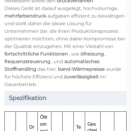
verbessern sowie den
druckverfahren
.
Dieses Gerät ist darauf ausgelegt, hochvolumige,
mehrfarbendruck
aufgaben effizient zu bewältigen
und stellt daher die ideale Lösung für
Unternehmen dar, die ihren Produktionsprozess
optimieren möchten, ohne dabei Kompromisse bei
der Qualität einzugehen. Mit einer Vielzahl von
fortschrittliche Funktionen
, wie
ölheizung
,
frequenzsteuerung
, und
automatisches
Stoffhandling
das hier.
band-Wärmepresse
wurde
für höchste Effizienz und
zuverlässigkeit
im
Dauerbetrieb.
Spezifikation
Öltr
om
Ges
Dr
Te
chwi