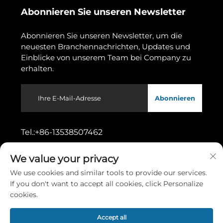
Abonnieren Sie unseren Newsletter
Abonnieren Sie unseren Newsletter, um die
neuesten Branchennachrichten, Updates und
Einblicke von unserem Team bei Company zu
erhalten.
Abonnieren
Tel.:
+86-13538507462
We value your privacy
Adresse:
Nr. 11, Wusong 1. Straße, Stadtteil
Dongcheng, Stadt Dongguan, Provinz
We use cookies and similar tools to provide our services.
Guangdong
If you don't want to accept all cookies, click Personalize
cookies.
Urheberrecht © 2026 durch Dongguan Gaoshang Machinery
Accept all
Co., Ltd.
Datenschutzrichtlinie