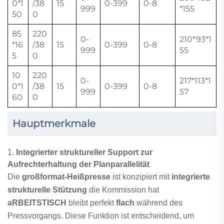
0*1
/38
15
0-399
0-8
999
*155
50
0
85
220
0-
210*93*1
*16
/38
15
0-399
0-8
999
55
5
0
10
220
0-
217*113*1
0*1
/38
15
0-399
0-8
999
57
60
0
Hauptmerkmale
1.
Integrierter struktureller Support zur
Aufrechterhaltung der Planparallelität
Die
großformat-Heißpresse
ist konzipiert mit
integrierte
strukturelle Stützung
die Kommission hat
aRBEITSTISCH
bleibt perfekt
flach
während des
Pressvorgangs. Diese Funktion ist entscheidend, um