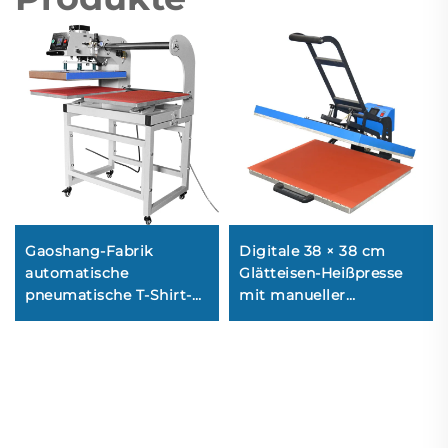
Gaoshang-Fabrik
Digitale 38 × 38 cm
automatische
Glätteisen-Heißpresse
pneumatische T-Shirt-
mit manueller
Heißpressmaschine mit
Übertragungsausrüstung,
Doppelstation,
Heißübertragungsgerät
Flachbett-Drucker und
für Bekleidung/T-Shirts
Prägung,
Wärmeübertragung –
10×10 cm, 40×60 cm