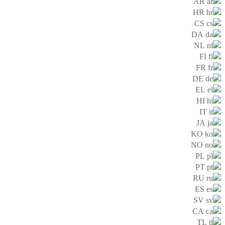
AR
HR
CS
DA
NL
FI
FR
DE
EL
HI
IT
JA
KO
NO
PL
PT
RU
ES
SV
CA
TL