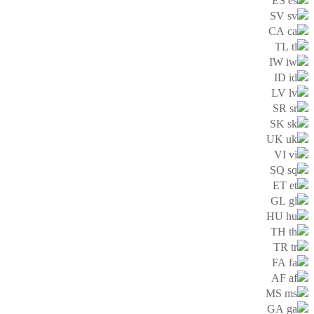
ES
SV
CA
TL
IW
ID
LV
SR
SK
UK
VI
SQ
ET
GL
HU
TH
TR
FA
AF
MS
GA