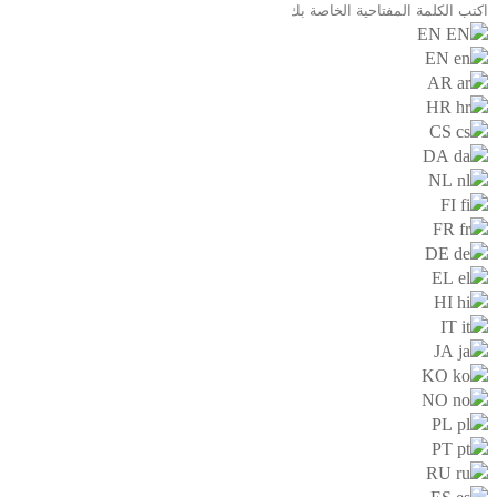
EN
EN
AR
HR
CS
DA
NL
FI
FR
DE
EL
HI
IT
JA
KO
NO
PL
PT
RU