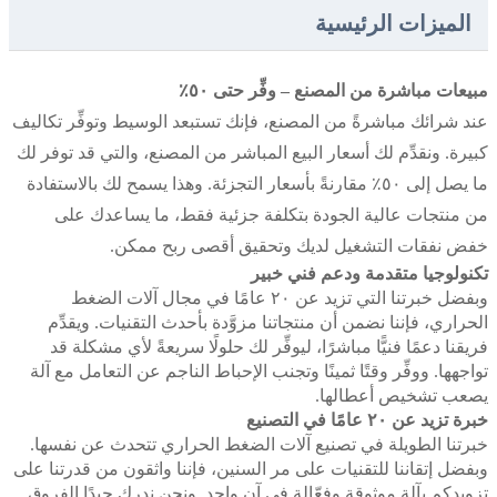
الميزات الرئيسية
مبيعات مباشرة من المصنع – وفِّر حتى ٥٠٪
عند شرائك مباشرةً من المصنع، فإنك تستبعد الوسيط وتوفِّر تكاليف
كبيرة. ونقدِّم لك أسعار البيع المباشر من المصنع، والتي قد توفر لك
ما يصل إلى ٥٠٪ مقارنةً بأسعار التجزئة. وهذا يسمح لك بالاستفادة
من منتجات عالية الجودة بتكلفة جزئية فقط، ما يساعدك على
خفض نفقات التشغيل لديك وتحقيق أقصى ربح ممكن.
تكنولوجيا متقدمة ودعم فني خبير
وبفضل خبرتنا التي تزيد عن ٢٠ عامًا في مجال آلات الضغط
الحراري، فإننا نضمن أن منتجاتنا مزوَّدة بأحدث التقنيات. ويقدِّم
فريقنا دعمًا فنيًّا مباشرًا، ليوفِّر لك حلولًا سريعةً لأي مشكلة قد
تواجهها. ووفِّر وقتًا ثمينًا وتجنب الإحباط الناجم عن التعامل مع آلة
يصعب تشخيص أعطالها.
خبرة تزيد عن ٢٠ عامًا في التصنيع
خبرتنا الطويلة في تصنيع آلات الضغط الحراري تتحدث عن نفسها.
وبفضل إتقاننا للتقنيات على مر السنين، فإننا واثقون من قدرتنا على
تزويدكم بآلةٍ موثوقةٍ وفعّالةٍ في آنٍ واحد. ونحن ندرك جيدًا الفروق