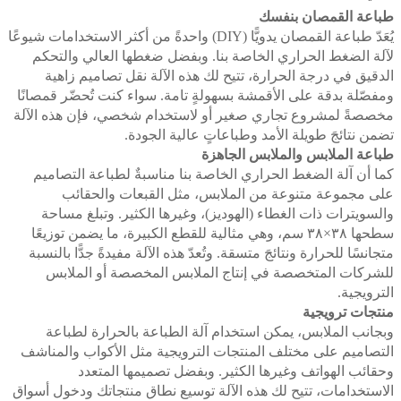
طباعة القمصان بنفسك
يُعَدّ طباعة القمصان يدويًّا (DIY) واحدةً من أكثر الاستخدامات شيوعًا
لآلة الضغط الحراري الخاصة بنا. وبفضل ضغطها العالي والتحكم
الدقيق في درجة الحرارة، تتيح لك هذه الآلة نقل تصاميم زاهية
ومفصّلة بدقة على الأقمشة بسهولةٍ تامة. سواء كنت تُحضّر قمصانًا
مخصصةً لمشروع تجاري صغير أو لاستخدام شخصي، فإن هذه الآلة
تضمن نتائجَ طويلة الأمد وطباعاتٍ عالية الجودة.
طباعة الملابس والملابس الجاهزة
كما أن آلة الضغط الحراري الخاصة بنا مناسبةٌ لطباعة التصاميم
على مجموعة متنوعة من الملابس، مثل القبعات والحقائب
والسويترات ذات الغطاء (الهوديز)، وغيرها الكثير. وتبلغ مساحة
سطحها ٣٨×٣٨ سم، وهي مثالية للقطع الكبيرة، ما يضمن توزيعًا
متجانسًا للحرارة ونتائجَ متسقة. وتُعدّ هذه الآلة مفيدةً جدًّا بالنسبة
للشركات المتخصصة في إنتاج الملابس المخصصة أو الملابس
الترويجية.
منتجات ترويجية
وبجانب الملابس، يمكن استخدام آلة الطباعة بالحرارة لطباعة
التصاميم على مختلف المنتجات الترويجية مثل الأكواب والمناشف
وحقائب الهواتف وغيرها الكثير. وبفضل تصميمها المتعدد
الاستخدامات، تتيح لك هذه الآلة توسيع نطاق منتجاتك ودخول أسواق