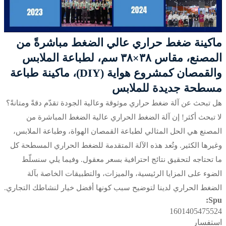
ماكينة ضغط حراري عالي الضغط مباشرةً من
المصنع، مقاس ٣٨×٣٨ سم، لطباعة الملابس
والقمصان كمشروع هواية (DIY)، ماكينة طباعة
مسطحة جديدة للملابس
هل تبحث عن آلة ضغط حراري موثوقة وعالية الجودة تقدّم دقةً ومتانةً؟
لا تبحث أكثر! إن آلة الضغط الحراري عالية الضغط المباشرة من
المصنع هي الحل المثالي لطباعة القمصان الهواة، وطباعة الملابس،
وغيرها الكثير. وتُعد هذه الآلة المتقدمة للضغط الحراري المسطحة كل
ما تحتاجه لتحقيق نتائج احترافية بسعر معقول. وفيما يلي سنسلّط
الضوء على المزايا الرئيسية، والميزات، والتطبيقات الخاصة بآلة
الضغط الحراري لدينا لتوضيح سبب كونها أفضل خيار لنشاطك التجاري.
Spu:
1601405475524
استفسار