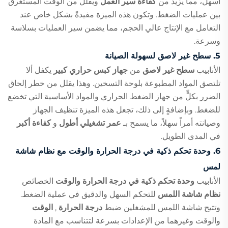
أسهل، مما يزيد من
كفاءة سير العمل
ويقلل من الوقت المستغرق
بين عمليات الضغط. وتكون هذه الميزة مفيدةً بشكل خاص عند
التعامل مع الإنتاج عالي الحجم، مما يضمن سير العمليات بسلاسة
وسرعة.
5.
سطح غير لاصق لسهولة الصيانة
الأنابيب
سطح غير لاصق
من
جهاز كبس حراري كبير
يكفل ألا
تلتصق المواد المطبوعة بلوحة التسخين. وهذا يقلل من خطر إلحاق
الضرر بكلٍّ من جهاز الضغط الحراري والمواد الأساسية التي تخضع
للضغط. وبإضافةٍ إلى ذلك، تجعل هذه الميزة تنظيف الجهاز
وصيانته أمراً سهلاً، ما يسمح بـ
عمر تشغيلي أطول
و
كفاءة أكبر
في المدى الطويل.
6.
وحدة تحكم ذكية في درجة الحرارة والوقت مع نظام شاشة
لمس
الأنابيب
وحدة تحكم ذكية في درجة الحرارة والوقت
الخصائص
نظام شاشة اللمس
للتحكم السهل والدقيق في عملية الضغط.
وتتيح شاشة اللمس للمشغلين ضبط
درجة الحرارة
,
الوقت
والوقت وغيرهما من الإعدادات بسرعة لتتناسب مع المادة