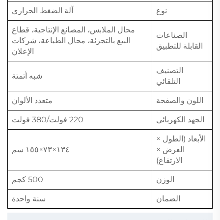
نوع
آلة الضغط الحراري
محال الملابس، المصانع الإنتاجية، قطاع
الصناعات
البيع بالتجزئة، محال الطباعة، شركات
القابلة للتطبيق
الإعلان
التصنيف
شبه أتمتة
التلقائي
اللون والصفحة
متعدد الألوان
الجهد الكهربائي
220 فولت/380 فولت
الأبعاد (الطول ×
العرض ×
١٣٤×٧٣×١٥٥ سم
الارتفاع)
الوزن
500 كجم
الضمان
سنة واحدة