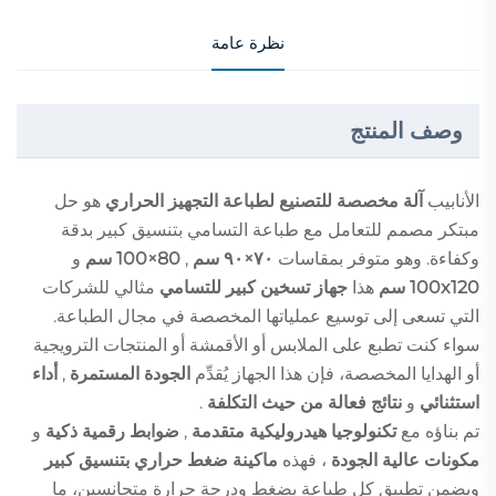
نظرة عامة
وصف المنتج
الأنابيب
آلة مخصصة للتصنيع لطباعة التجهيز الحراري
هو حل
مبتكر مصمم للتعامل مع طباعة التسامي بتنسيق كبير بدقة
وكفاءة. وهو متوفر بمقاسات
٧٠×٩٠ سم
,
80×100 سم
و
100x120 سم
هذا
جهاز تسخين كبير للتسامي
مثالي للشركات
التي تسعى إلى توسيع عملياتها المخصصة في مجال الطباعة.
سواء كنت تطبع على الملابس أو الأقمشة أو المنتجات الترويجية
أو الهدايا المخصصة، فإن هذا الجهاز يُقدِّم
الجودة المستمرة
,
أداء
استثنائي
و
نتائج فعالة من حيث التكلفة
.
تم بناؤه مع
تكنولوجيا هيدروليكية متقدمة
,
ضوابط رقمية ذكية
و
مكونات عالية الجودة
، فهذه
ماكينة ضغط حراري بتنسيق كبير
ويضمن تطبيق كل طباعة بضغط ودرجة حرارة متجانسين، ما