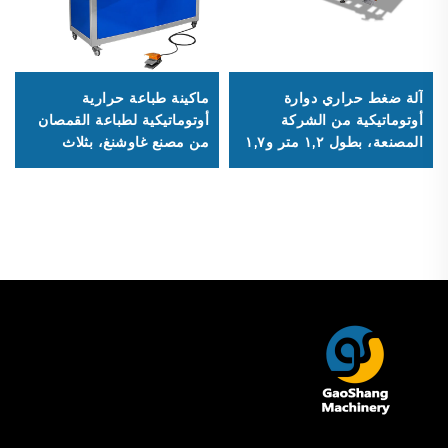
آلة ضغط حراري دوارة
ماكينة طباعة حرارية
أوتوماتيكية من الشركة
أوتوماتيكية لطباعة القمصان
المصنعة، بطول ١,٢ متر و١,٧
من مصنع غاوشنغ، بثلاث
متر و١,٩ متر و٢,١ متر و٢,٦
محطات، ماكينة نقل حراري
متر، لعملية التصبير الحراري
تعمل بالدفع الهوائي، حالة
على نطاق واسع
جديدة، سعر تنافسي