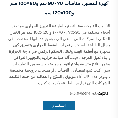
كبيرة للتصبير، مقاسات 70×90 سم و80×100 سم
و100×120 سم
الأنابيب
آلة مخصصة للتصنيع لطباعة التجهيز الحراري
مع توفر
أحجام مختلفة في
70x90
,
٨٠×١٠٠
و
100x120 سم
هو
الخيار
المثالي
للشركات التي تسعى إلى توسيع خدماتها المخصصة في
مجال الطباعة باستخدام
قدرات الضغط الحراري بتنسيق كبير
.
مجهزة مع
أنظمة الهيدروليك
,
التحكم الرقمي في درجة الحرارة
و
بناء ثقيل الدرجة
، فهذه
آلة طباعة حرارية بالتجهيز الفراغي
يضمن
نتائج متسقة واحترافية
لمجموعة واسعة من التطبيقات.
سواء كنت تُنتج
قمصان
,
اللافتات
، أو
منتجات ترويجية مخصصة
، وتوفّر هذه الآلة
أداء موثوق
,
التنوّع
و
الفعالية من حيث التكلفة
للشركات التي تمارس الطباعة بكميات كبيرة.
1600958191535
Spu:
استفسار