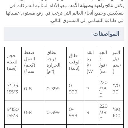
يكفل
نتائج زاهية وطويلة الأمد
. وهو الأداة المثالية للشركات في
بنغلاديش وجميع أنحاء العالم التي ترغب في رفع مستوى عملياتها
في طباعة التسامي إلى المستوى التالي.
المواصفات
المو
الجه
القد
نطاق
ضغط
نطاق
حجم
ديل
د
رة
درجة
العمل
الوقت
التعبئة
(سم
(فول
(k
الحرارة
(كجم/
(ثانية)
(سم)
)
ت)
W)
(°م)
سم²)
220
134*7
0-
70*
0-8
0-399
7
/38
3*155
999
90
0
220
150*9
0-
80*
0-8
0-399
9
/38
3*155
999
100
0