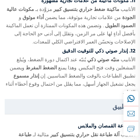
11.
مكونات ماكينة من علامات تجارية مشهورة
الأنابيب
ماكينة ضغط حراري بتنسيق كبير
مزوَّدة بـ
مكونات عالية
الجودة
من علامات تجارية موثوقة، مما يضمن
أداء موثوق
و
الصمود الطويل
. وتضمن هذه المكونات الممتازة أن تعمل الماكينة
بأفضل أداءٍ لها على مر الزمن، وتقلل إلى أدنى حدٍ الحاجة إلى
الإصلاحات وتحسّن العمر الافتراضي الكلي للمعدات.
12.
إنذار صوتي ذكي للتوقيت الدقيق
الأنابيب
منبّه صوتي ذكي
يُنبّه عند اكتمال دورة الضغط، ويُبلغ
المشغلين وقت فتح المكبس. وهذا يمنع
الضغط المفرط
ويضمن
تطبيق الطباعات بالوقت والضغط المناسبين. إن
إنذار مسموع
يجعل تشغيل الجهاز أسهل، مما يقلل من احتمال وقوع أخطاء أثناء
الإنتاج.
التطبيق
1.
طباعة القمصان والملابس
الأنابيب
آلة طباعة نقل حراري بتنسيق كبير
مثالية لـ
طباعة