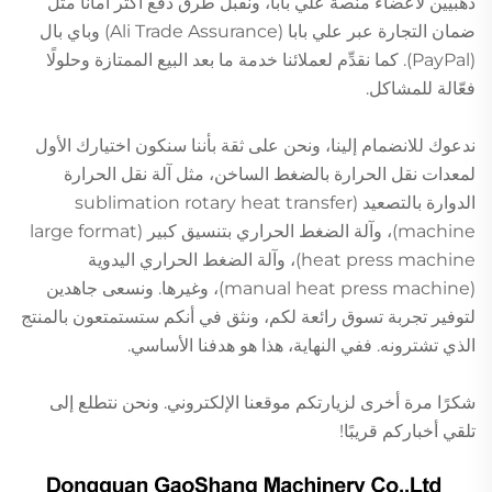
ذهبيين لأعضاء منصة علي بابا، ونقبل طرق دفع أكثر أمانًا مثل
ضمان التجارة عبر علي بابا (Ali Trade Assurance) وباي بال
(PayPal). كما نقدِّم لعملائنا خدمة ما بعد البيع الممتازة وحلولًا
فعّالة للمشاكل.
ندعوك للانضمام إلينا، ونحن على ثقة بأننا سنكون اختيارك الأول
لمعدات نقل الحرارة بالضغط الساخن، مثل آلة نقل الحرارة
الدوارة بالتصعيد (sublimation rotary heat transfer
machine)، وآلة الضغط الحراري بتنسيق كبير (large format
heat press machine)، وآلة الضغط الحراري اليدوية
(manual heat press machine)، وغيرها. ونسعى جاهدين
لتوفير تجربة تسوق رائعة لكم، ونثق في أنكم ستستمتعون بالمنتج
الذي تشترونه. ففي النهاية، هذا هو هدفنا الأساسي.
شكرًا مرة أخرى لزيارتكم موقعنا الإلكتروني. ونحن نتطلع إلى
تلقي أخباركم قريبًا!