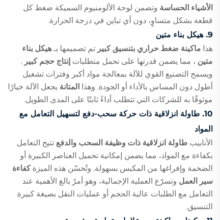
الأشياء الحساسة
وتضمن لوحة الألومنيوم السميكة ضغط كل
قطعة بشكل متساوٍ، دون أي تباين في درجة الحرارة.
9.
هيكل بناء متين
هذا
ماكينة ضغط حراري بتنسيق كبير
تم تصميمها بـ
هيكل بناء
متين
، مما يضمن قدرتها على تحمل متطلبات
إنتاج حجم كبير
.
ويسمح التصنيع القوي للآلة بمعالجة مواد أكبر وفترات تشغيل
أطول دون المساس بالأداء أو الجودة. وهذا
المتانة
يجعل الآلة خيارًا
موثوقًا به للشركات التي تتطلب أداءً ثابتًا على المدى الطويل.
10.
طاولة انزلاقية ذات حركة سحب-دفع لتسهيل التعامل مع
المواد
الأنابيب
طاولة انزلاقية ذات وظيفة السحب والدفع
تتيح التعامل
بكفاءة مع المواد، مما يضمن إمكانية تحميل العناصر الكبيرة أو
الضخمة وإفراغها من المكبس بسهولة. وتُحسّن هذه الميزة
كفاءة
سير العمل
وتسرّع العملية الإجمالية، وهو أمرٌ بالغ الأهمية عند
التعامل مع الطلبات عالية الحجم أو عمليات النقل بصيغة كبيرة
التنسيق.