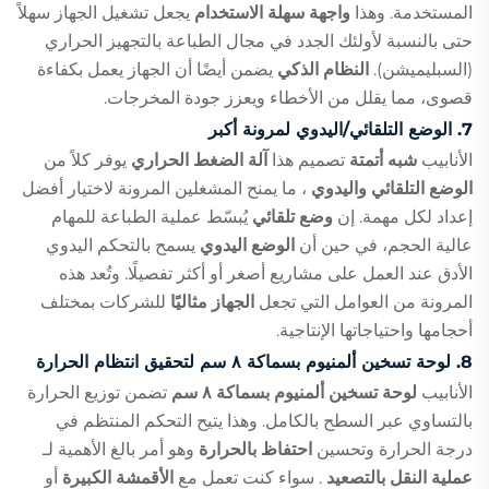
المستخدمة. وهذا
واجهة سهلة الاستخدام
يجعل تشغيل الجهاز سهلاً
حتى بالنسبة لأولئك الجدد في مجال الطباعة بالتجهيز الحراري
(السبليميشن).
النظام الذكي
يضمن أيضًا أن الجهاز يعمل بكفاءة
قصوى، مما يقلل من الأخطاء ويعزز جودة المخرجات.
7.
الوضع التلقائي/اليدوي لمرونة أكبر
الأنابيب
شبه أتمتة
تصميم هذا
آلة الضغط الحراري
يوفر كلاً من
الوضع التلقائي واليدوي
، ما يمنح المشغلين المرونة لاختيار أفضل
إعداد لكل مهمة. إن
وضع تلقائي
يُبسّط عملية الطباعة للمهام
عالية الحجم، في حين أن
الوضع اليدوي
يسمح بالتحكم اليدوي
الأدق عند العمل على مشاريع أصغر أو أكثر تفصيلًا. وتُعد هذه
المرونة من العوامل التي تجعل
الجهاز مثاليًا
للشركات بمختلف
أحجامها واحتياجاتها الإنتاجية.
8.
لوحة تسخين ألمنيوم بسماكة ٨ سم لتحقيق انتظام الحرارة
الأنابيب
لوحة تسخين ألمنيوم بسماكة ٨ سم
تضمن توزيع الحرارة
بالتساوي عبر السطح بالكامل. وهذا يتيح التحكم المنتظم في
درجة الحرارة وتحسين
احتفاظ بالحرارة
وهو أمر بالغ الأهمية لـ
عملية النقل بالتصعيد
. سواء كنت تعمل مع
الأقمشة الكبيرة
أو