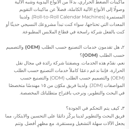
ماكينات الضغط الحراري، بدءًا من الأنواع اليدوية وشبه الآلية
وصولًا إلى الأنواع الآلية الكاملة، فضلاً عن ماكينات التقويم
المستمرة (Roll-to-Roll Calendar Machines). ولدينا
المعدات التي تحتاجها، سواء كنت تبدأ مشروعك النسيجي حديثًا أو
كنت بالفعل شركة راسخة في قطاع الملابس المطبوعة.
٢. هل تقدمون خدمات التصنيع حسب الطلب (OEM) والتصميم
حسب الطلب (ODM)؟
نعم، نقدّم هذه الخدمات. وبصفتنا شركة رائدة في مجال نقل
الحرارة، فإننا ندعم دعمًا كاملاً خدمات التصنيع حسب الطلب
(OEM) والتصميم حسب الطلب (ODM) والتصنيع حسب
المواصفات (JDM). ولدينا فريق مكوّن من ١٥ مهندسًا متخصصًا
في البحث والتطوير، ونرحب باقتراح متطلباتك المخصصة.
٣. كيف يتم التحكم في الجودة؟
فريق البحث والتطوير لدينا يركّز دائمًا على التحسين والابتكار، مما
يجعل الآلات سهلة التشغيل ومستقرة، مع مظهرٍ أفضل. وتتم