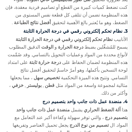
كنت تضغط كميات كبيرة من القطع أو تصاميم فردية معقدة، فإن
هذه المنظومة تضمن أن تتلقى كل قطعة نفس المستوى من
الضغط، وهو ما يُعتبر بالغ الأهمية لتحقيق
أفضل نتائج الطباعة
.
3.
نظام تحكم إلكتروني رقمي في درجة الحرارة الثابتة
الأنابيب
نظام تحكم إلكتروني رقمي في درجة الحرارة الثابتة
يسمح للمُشغِّلين بضبط
درجة الحرارة
و
الوقت
الدقيق المطلوب
لأنواع محددة من المواد وعمليات التحويل بالتسامي. وقد صُمِّمت
هذه المنظومة لضمان الحفاظ على
درجة حرارة ثابتة
على امتداد
لوحة التسخين بأكملها، وهو أمرٌ حاسمٌ لتحقيق أفضل نتائج
التسامي. وتتيح هذه الميزة التحكمية
تخصيص سهل
، مما يجعلها
مثالية لمجموعة واسعة من المواد مثل
قطن
,
بوليستر
,
خزفي
،
وأكثر من ذلك.
4.
منضدة عمل ذات جانب واحد بتصميم درج
هذا
آلة الضغط الحراري
يشمل
منضدة عمل ذات جانب واحد
بتصميم درج
، والتي توفر سهولة وكفاءة أكبر عند التعامل مع
المواد. ال
تصميم من نوع الدرج
يجعل تحميل العناصر وتفريغها