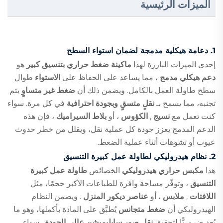
الميزات الرئيسية
1.
دعامة هيكلية مدمجة لضمان استواء السطح
إحدى الميزات البارزة لهذا
ماكينة ضغط حراري بتنسيق كبير
هو
دعم هيكلي مدمج
، مما يساعد على الحفاظ على
الاستواء
طوال
سطح طاولة العمل بالكامل. ويضمن ذلك أن
ضغط غير متساوٍ
يتم
تجنبه، مما يسمح بـ
نقلٍ متسقٍ وبجودة احترافية
في كل مرة. سواء
كنت تعمل مع
نسيج
,
الكؤوس
، أو
بلاط السيراميك
، فإن هذه
الدعم المدمج يعزز جودة كل عملية نقل، ويقلل من خطر حدوث
عيوب أو تشوهات أثناء عملية الضغط.
2.
نظام هيدروليكي لطاولة عمل كبيرة التنسيق
هذا
مكبس حراري هيدروليكي
الخصائص
طاولة عمل كبيرة
التنسيق
، وتوفّر مساحة وافرة للطباعات الأكبر حجمًا، مثل
اللافتات
,
ملابس
، أو
عناصر ديكور المنزل
. ويضمن النظام
الهيدروليكي أن
ضغط متجانس
يُطبَّق على المادة بأكملها، وهو ما
يُعد ضروريًّا لتحقيق
نقل صور سابليميشن عالي الجودة
. سواء