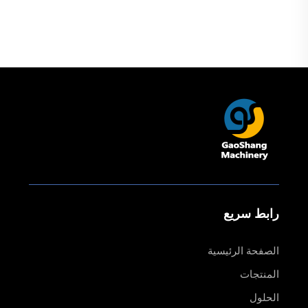
٦٠٩٠، ١٨١٤، ١٨٢٠، ١٨٢٥،
استخدام
١٨٣٠
رابط سريع
الصفحة الرئيسية
المنتجات
الحلول