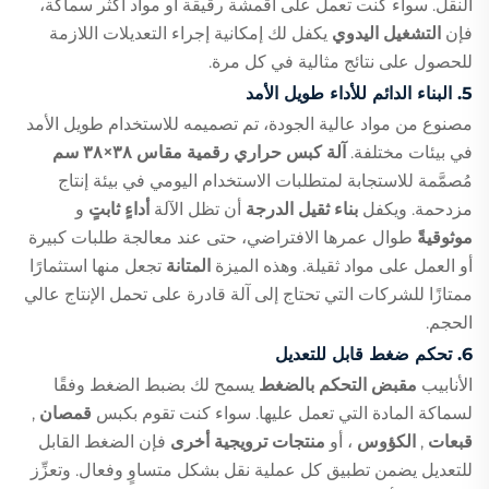
النقل. سواء كنت تعمل على أقمشة رقيقة أو مواد أكثر سماكة،
فإن
التشغيل اليدوي
يكفل لك إمكانية إجراء التعديلات اللازمة
للحصول على نتائج مثالية في كل مرة.
5.
البناء الدائم للأداء طويل الأمد
مصنوع من مواد عالية الجودة، تم تصميمه للاستخدام طويل الأمد
في بيئات مختلفة.
آلة كبس حراري رقمية مقاس ٣٨×٣٨ سم
مُصمَّمة للاستجابة لمتطلبات الاستخدام اليومي في بيئة إنتاج
مزدحمة. ويكفل
بناء ثقيل الدرجة
أن تظل الآلة
أداءٍ ثابتٍ
و
موثوقيةً
طوال عمرها الافتراضي، حتى عند معالجة طلبات كبيرة
أو العمل على مواد ثقيلة. وهذه الميزة
المتانة
تجعل منها استثمارًا
ممتازًا للشركات التي تحتاج إلى آلة قادرة على تحمل الإنتاج عالي
الحجم.
6.
تحكم ضغط قابل للتعديل
الأنابيب
مقبض التحكم بالضغط
يسمح لك بضبط الضغط وفقًا
لسماكة المادة التي تعمل عليها. سواء كنت تقوم بكبس
قمصان
,
قبعات
,
الكؤوس
، أو
منتجات ترويجية أخرى
فإن الضغط القابل
للتعديل يضمن تطبيق كل عملية نقل بشكل متساوٍ وفعال. وتعزِّز