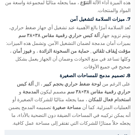
هذه الميزة أداء الآلة
التنوّع
، مما يجعله مثاليًا لمجموعة واسعة من
المواد والمنتجات.
7.
ميزات السلامة لتشغيل آمن
تُعد السلامة أمرًا بالغ الأهمية عند تشغيل أي جهاز ضغط حراري،
ويتم تزويد جهاز
آلة كبس حراري رقمية مقاس ٣٨×٣٨ سم
بميزات أمان مدمجة لضمان التشغيل الآمن. وتشمل هذه الميزات:
مؤقت إيقاف تلقائي
,
حماية من السخونة الزائدة
، و
فيوز أمان
،
وكلها تساعد في منع الحوادث وضمان أن الجهاز يعمل بشكل
صحيح في جميع الأوقات.
8.
تصميم مدمج للمساحات الصغيرة
على الرغم من
لوحة ضغط حراري بحجم كبير
، ال
آلة كبس
حراري رقمية مقاس ٣٨×٣٨ سم
مصمم ليكون
المدمجة
و
استخدام فعال للمكان
، مما يجعله مثاليًا للشركات الصغيرة أو
العمليات المنزلية. كما أن
مساحة صغيرة
تصميمه المدمج يضمن
أنه يمكن تركيبه في المساحات الضيقة دون التضحية بالأداء، ما
يجعله حلاً ممتازًا للشركات التي تفتقر إلى مساحة عمل كافية.