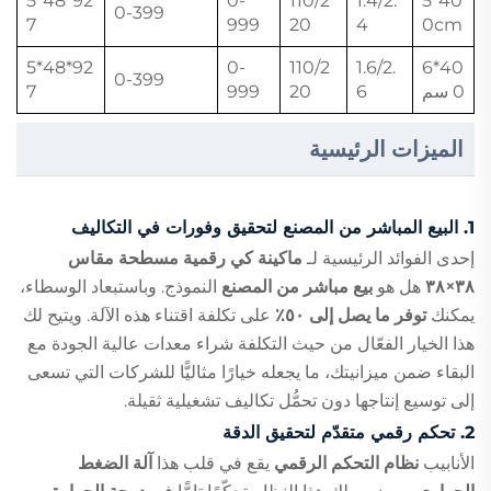
92*48*5
0-
110/2
1.4/2.
40*5
0-399
7
999
20
4
0cm
92*48*5
0-
110/2
1.6/2.
40*6
0-399
0 سم
6
20
999
7
الميزات الرئيسية
1.
البيع المباشر من المصنع لتحقيق وفورات في التكاليف
إحدى الفوائد الرئيسية لـ
ماكينة كي رقمية مسطحة مقاس
٣٨×٣٨
هل هو
بيع مباشر من المصنع
النموذج. وباستبعاد الوسطاء،
يمكنك
توفر ما يصل إلى ٥٠٪
على تكلفة اقتناء هذه الآلة. ويتيح لك
هذا الخيار الفعّال من حيث التكلفة شراء معدات عالية الجودة مع
البقاء ضمن ميزانيتك، ما يجعله خيارًا مثاليًّا للشركات التي تسعى
إلى توسيع إنتاجها دون تحمُّل تكاليف تشغيلية ثقيلة.
2.
تحكم رقمي متقدّم لتحقيق الدقة
الأنابيب
نظام التحكم الرقمي
يقع في قلب هذا
آلة الضغط