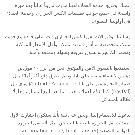
عملك. وفريق خدمة العملاء لدينا مدرب تدريباً عالياً وذو خبرة
واسعة في جميع جوانب تطبيقات الكبس الحراري. وخدمة العملاء
هي أولويتنا القصوى.
رسالتنا: توفير آلات نقل الكبس الحراري ذات أعلى جودة مع خدمة
عملاء متخصصة، وبأسرع وقت ممكن وأقل الأسعار الممكنة.
ونضمن لك تجربة تسوق سريعة وسهلة وممتعة وآمنة.
استمتعوا بالتسوق الآمن والموثوق: نحن من أبرز ١٠ مورِّدين
ذهبيين لأعضاء منصة علي بابا، ونقبل طرق دفع أكثر أمانًا مثل
ضمان التجارة عبر علي بابا (Ali Trade Assurance) وباي بال
(PayPal). كما نقدِّم لعملائنا خدمة ما بعد البيع الممتازة وحلولًا
فعّالة للمشاكل.
ندعوك للانضمام إلينا، ونحن على ثقة بأننا سنكون اختيارك الأول
لمعدات نقل الحرارة بالضغط الساخن، مثل آلة نقل الحرارة
الدوارة بالتصعيد (sublimation rotary heat transfer