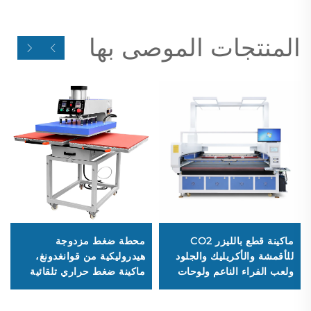
المنتجات الموصى بها
ماكينة قطع بالليزر CO2
محطة ضغط مزدوجة
للأقمشة والأكريليك والجلود
هيدروليكية من قوانغدونغ،
ولعب الفراء الناعم ولوحات
ماكينة ضغط حراري تلقائية
الألياف المتوسطة الكثافة
لطباعة القمصان، ماكينة
(MDF)، وماكينة حفر ليزر
ضغط حراري مزودة بلوحة