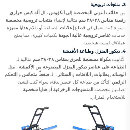
3.
منتجات ترويجية
من
حقائب التوتي المخصصة
إلى
الكؤوس
، ال
آلة كبس حراري
رقمية مقاس ٣٨×٣٨ سم
مثالية لإنشاء
منتجات ترويجية مخصصة
. سواء كنت تعمل في قطاع
إعلانات
الصناعة أو تقدّم
هدايا مميزة
خدمات
عناصر ترويجية عالية الجودة
بكميات كبيرة، مما يمنح
عملاءك لمسة شخصية.
4.
ديكور المنزل وطباعة الأقمشة
الأنابيب
مكواة مسطحة للحرق بمقاس ٣٨×٣٨ سم
مثالية لـ
الطباعة على عناصر ديكور المنزل المصنوعة من الأقمشة
، مثل
الوسائد
,
بطانيات
,
اللافتات
و
الستائر
. الـ
ضغطٌ متجانس
و
التحكم
الرقمي
التأكد من طباعة كل عنصر بدقة، سواء كنت تُنشئ
تصاميم مخصصة
المنسوجات الزخرفية
أو
هدايا شخصية
للاستخدام المنزلي.