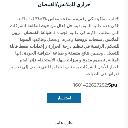
حراري للملابس/القمصان
الأنابيب
ماكينة كي رقمية مسطحة مقاس ٣٨×٣٨
تُعد ماكينة
الكي هذه عالية الموثوقية،
حل فعال من حيث التكلفة
للشركات
التي تتطلب ماكينة كي عالية الجودة لـ
طباعة القمصان
,
تزيين
الملابس
,
منتجات ترويجية
وغيرها. وبفضل وظائفها
اليدوية
للتحكم
,
الرقمية في تنظيم درجة الحرارة
و
إعدادات ضغط قابلة
للتعديل
، وتضمن
نتائج متسقة
و
طباعة احترافية الجودة
. إنها
المتانة
,
تصميم مدمج
و
ميزات سهلة الاستخدام
فإنها تُعتبر
الخيار الأمثل للشركات بمختلف أحجامها التي تسعى إلى تحسين
قدراتها في الطباعة.
1601422627282
Spu:
استفسار
نظرة عامة