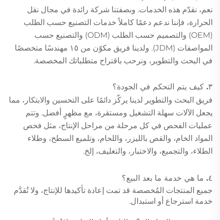
نعم، نقدّم هذه الخدمات. وبصفتنا شركة رائدة في مجال نقل
الحرارة، فإننا ندعم دعمًا كاملاً خدمات التصنيع حسب الطلب
(OEM) والتصميم حسب الطلب (ODM) والتصنيع حسب
المواصفات (JDM). ولدينا فريق مكوّن من ١٥ مهندسًا متخصصًا
في البحث والتطوير، ونرحب باقتراح متطلباتك المخصصة.
٣. كيف يتم التحكم في الجودة؟
فريق البحث والتطوير لدينا يركّز دائمًا على التحسين والابتكار، مما
يجعل الآلات سهلة التشغيل ومستقرة، مع مظهرٍ أفضل. وتتم
عمليات الفحص في كل مرحلة من مراحل الإنتاج، مثل فحص
المواد الخام، والقص بالليزر، واللحام، وتلميع السطح، وطلاء
الطلاء، والتجميع، والاختبار، والتغليف، إلخ.
٤. ما هي خدمة ما بعد البيع؟
جميع المنتجات المُخصصة قد تمت إعادة تأكيدها للإنتاج، ولا تُقدَّم
خدمة استرجاع أو استبدال.