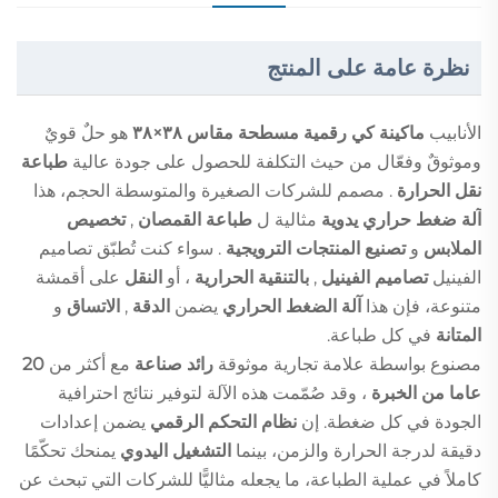
نظرة عامة على المنتج
الأنابيب
ماكينة كي رقمية مسطحة مقاس ٣٨×٣٨
هو حلٌ قويٌ
وموثوقٌ وفعّال من حيث التكلفة للحصول على جودة عالية
طباعة
نقل الحرارة
. مصمم للشركات الصغيرة والمتوسطة الحجم، هذا
آلة ضغط حراري يدوية
مثالية ل
طباعة القمصان
,
تخصيص
الملابس
و
تصنيع المنتجات الترويجية
. سواء كنت تُطبّق تصاميم
الفينيل
تصاميم الفينيل
,
بالتنقية الحرارية
، أو
النقل
على أقمشة
متنوعة، فإن هذا
آلة الضغط الحراري
يضمن
الدقة
,
الاتساق
و
المتانة
في كل طباعة.
مصنوع بواسطة علامة تجارية موثوقة
رائد صناعة
مع أكثر من
20
عاما من الخبرة
، وقد صُمّمت هذه الآلة لتوفير نتائج احترافية
الجودة في كل ضغطة. إن
نظام التحكم الرقمي
يضمن إعدادات
دقيقة لدرجة الحرارة والزمن، بينما
التشغيل اليدوي
يمنحك تحكّمًا
كاملاً في عملية الطباعة، ما يجعله مثاليًّا للشركات التي تبحث عن