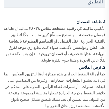
التطبيق
1.
طباعة القمصان
الأنابيب
ماكينة كي رقمية مسطحة مقاس ٣٨×٣٨
مثالية ل
طباعة
قمصان مخصصة
. إنها
سطح مسطّح كبير
مناسب جدًّا لتطبيق
بالتنقية الحرارية
,
نقل الفينيل
، أو
التصاميم المطبوعة بالشاشة
على
قطن
و
بوليستر
الأقمشة. سواء كنت تطبع
زي موحد لفرق
الرياضة
,
هدايا شخصية
، أو
قمصان ترويجية
، فإن هذه الآلة تضمن
نقلًا عالي الجودة ومتينًا يدوم لفترة طويلة.
2.
تزيين الملابس
كما أن آلة الضغط الحراري هذه ممتازة أيضًا لـ
تزيين الملابس
، بما
في ذلك تطبيق
الشعارات
,
شعارات
، وغيرها من التصاميم على
قبعات
,
سترات
، أو
سترات غطاء الرأس
. القدرة على التحكم في
كلاهما
الضغط
و
درجة الحرارة
تجعلها مناسبة لمجموعة متنوعة
من المواد، مما يضمن أن تصاميمك تلتصق بشكل صحيح بأنواع
الأقمشة المختلفة دون إلحاق الضرر بها.