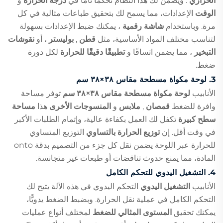
الحراري
. ويضمن لك هذا النظام تحكّمًا تامًّا في
درجة الحرارة
و
الوقت
الإعدادات، مما يسمح لك بتحقيق طباعات مثالية في كل
مرة. وباستخدام
شاشة رقمية
، يمكنك ضبط الإعدادات بسهولة
لتناسب مختلف المواد الأساسية، مثل
قطن
,
بوليستر
، أو
نقوشات
التبخير
، مما يضمن اتساقًا و
تطبيقًا دقيقًا للحرارة
لكل دورة
ضغط.
3.
لوحة مكواة مسطحة مقاس ٣٨×٣٨ سم
الأنابيب
لوحة مكواة مسطحة مقاس ٣٨×٣٨ سم
توفر مساحة
وافرة للضغط
قمصان
,
ملابس
و
المنسوجات الأخرى
هذا
مساحة
سطح كبيرة
تكفل لك العمل بكفاءة عالية، وإتمام الطلبات الأكبر
في وقت أقل. إن
توزيع الحرارة بالتساوي
التوزيع المتساوي
للحرارة عبر اللوحة يضمن نقل كل جزء من التصميم بدقة onto
المادة، مما يمنع حدوث تناقضات أو طبعات غير متجانسة.
4.
التشغيل اليدوي للتحكم الكامل
الأنابيب
التشغيل اليدوي
التحكم اليدوي في هذه الآلة يتيح لك
التحكم الكامل في عملية نقل الحرارة. وبضبط الضغط يدويًّا،
يمكنك تحقيق
المستوى المثالي للضغط
لمختلف أنواع عمليات