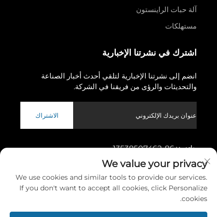
آلة حبات الراينستون
مستهلكات
اشترك في نشرتنا الإخبارية
انضم إلى نشرتنا الإخبارية لتلقي أحدث أخبار الصناعة
والتحديثات والرؤى من فريقنا في الشركة.
الاشتراك
هاتف:
+86-13538507462
We value your privacy
العنوان:
الرقم ١١، شارع ووسونغ الأول، بلدة دونغتشنغ،
We use cookies and similar tools to provide our services.
مدينة دونغقوان، مقاطعة قوانغدونغ
If you don't want to accept all cookies, click Personalize
cookies.
حقوق الطبع والنشر © ٢٠٢٦ لصالح شركة دونغقوان غاوشانغ للمachinery