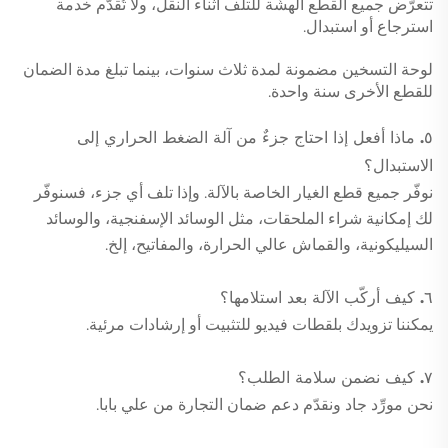
تتعرّض جميع القطع الهشّة للتلف أثناء النقل، ولا تُقدَّم خدمة
استرجاع أو استبدال.
لوحة التسخين مضمونة لمدة ثلاث سنوات، بينما تبلغ مدة الضمان
للقطع الأخرى سنة واحدة.
٥. ماذا أفعل إذا احتاج جزءٌ من آلة الضغط الحراري إلى
الاستبدال؟
نوفّر جميع قطع الغيار الخاصة بالآلة. وإذا تلف أي جزء، فسنوفّر
لك إمكانية شراء الملحقات، مثل الوسائد الإسفنجية، والوسائد
السيليكونية، والقماش عالي الحرارة، والمفاتيح، إلخ.
٦. كيف أركّب الآلة بعد استلامها؟
يمكننا تزويدك بلقطات فيديو للتثبيت أو إرشادات مرئية.
٧. كيف نضمن سلامة الطلب؟
نحن مورِّد جاد ونقدّم دعم ضمان التجارة من علي بابا.