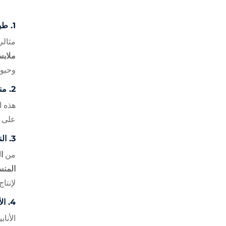
1.
طبا
مثال
ملاب
وحيوي
2.
من
هذه ال
على 
3.
ال
من
ا
المنس
لإنتا
4.
ال
الأنا