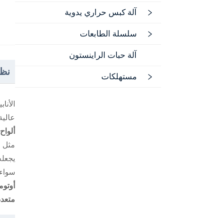
آلة كبس حراري يدوية
سلسلة الطابعات
آلة حبات الراينستون
نظر
مستهلكات
الأنا
عالية
ألواح
مثل
٠
يجعله
سواء
أوتوم
متعد