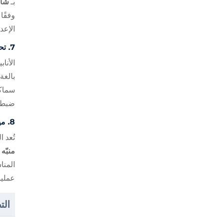
بـ
شاشة
وفقًا
الإعد
7.
تح
الأنا
بالغة
سماك
ضبط ا
8.
مي
تُعد 
منبّه
المنا
عمليا
الت