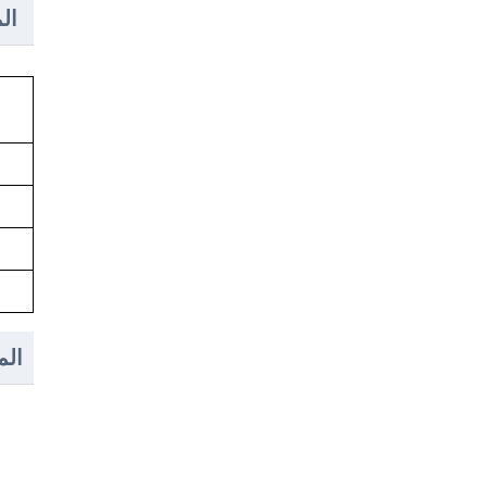
ال
الم