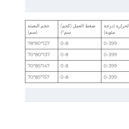
لحرارة (درجة
ضغط العمل (كجم/
حجم التعبئة
مئوية)
سم²)
(سم)
127*80*78
0-8
0-399
137*80*70
0-8
0-399
147*85*70
0-8
0-399
157*85*70
0-8
0-399