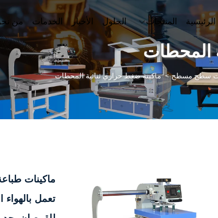
الرئيسية
المنتجات
الحلول
الأخبار
الخدمات
من نح
ة المحطات
ات سطح مسطح
>
ماكينة ضغط حراري ثنائية المحطات
ماكينات طباعة
تعمل بالهواء 