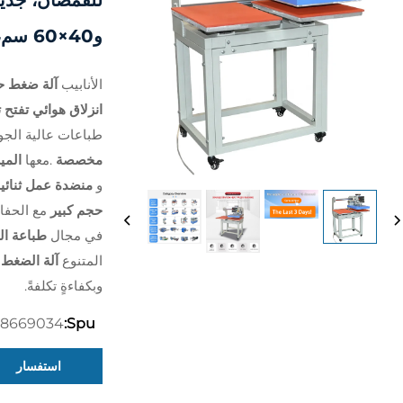
و40×60 سم، ماكينة طباعة مسطحة للملابس
الأنابيب
انزلاق هوائي تفتح تل
طباعات عالية الج
مخصصة
.معها
المي
و
منضدة عمل ثنائي
حجم كبير
مع الحف
في مجال
طباعة ا
المتنوع
آلة الضغط 
وبكفاءةٍ تكلفةً.
28669034
Spu:
استفسار