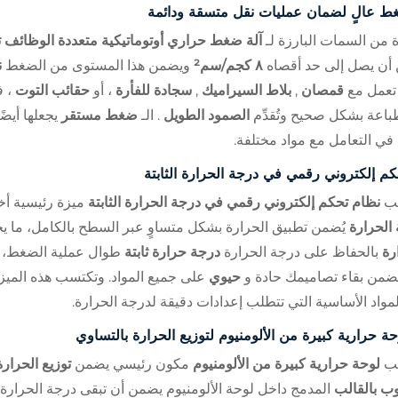
 عالٍ لضمان عمليات نقل متسقة ودائمة
 من السمات البارزة لـ
آلة ضغط حراري أوتوماتيكية متعددة الوظائف 
أن يصل إلى حد أقصاه
٨ كجم/سم²
ويضمن هذا المستوى من الضغط
ن
تعمل مع
قمصان
,
بلاط السيراميك
,
سجادة للفأرة
، أو
حقائب التوت
، 
اعة بشكل صحيح وتُقدِّم
الصمود الطويل
. الـ
ضغط مستقر
يجعلها أيضً
ا في التعامل مع مواد مختلفة.
كم إلكتروني رقمي في درجة الحرارة الثابتة
بيب
نظام تحكم إلكتروني رقمي في درجة الحرارة الثابتة
ميزة رئيسية أخ
الحرارة
يُضمن تطبيق الحرارة بشكل متساوٍ عبر السطح بالكامل، ما يج
رة
بالحفاظ على درجة الحرارة
درجة حرارة ثابتة
طوال عملية الضغط، ي
ضمن بقاء تصاميمك حادة و
حيوي
على جميع المواد. وتكتسب هذه الميز
مواد الأساسية التي تتطلب إعدادات دقيقة لدرجة الحرارة.
حة حرارية كبيرة من الألومنيوم لتوزيع الحرارة بالتساوي
بيب
لوحة حرارية كبيرة من الألومنيوم
مكون رئيسي يضمن
توزيع الحرار
ب بالقالب
المدمج داخل لوحة الألومنيوم يضمن أن تبقى درجة الحرارة