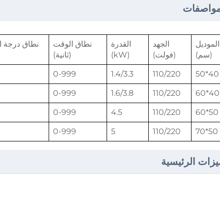
مواصفات
الموديل
الجهد
القدرة
نطاق الوقت
نطاق درجة ا
(سم)
(فولت)
(kW)
(ثانية)
0-999
1.4/3.3
110/220
40*50
0-999
1.6/3.8
110/220
40*60
0-999
4.5
110/220
50*60
0-999
5
110/220
50*70
يزات الرئيسية