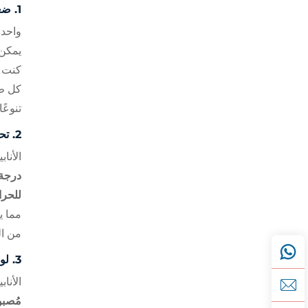
1.
ضغط
واحدة
يمكن 
كنت 
كل طب
تنوعً
2.
تح
الأنا
درجة 
للحرا
مما ي
من ال
3.
لو
الأنا
مُصبو