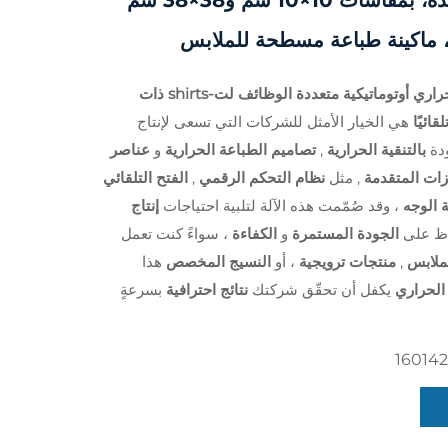
للقمصان، جديدة، بمقاسات 10×10 سم و38×38 سم
آلة ضغط حراري أوتوماتيكية متعددة الوظائف لت-shirts ذات
قائيًا
هي الخيار الأمثل للشركات التي تسعى لإنتاج
ودة
بالتنقية الحرارية
,
تصاميم الطباعة الحرارية
و
عناصر
زات المتقدمة
, مثل
نظام التحكم الرقمي
,
الفتح التلقائي
ة الوجه
، وقد صُمّمت هذه الآلة لتلبية احتياجات
إنتاج
اظ على
الجودة المستمرة
و
الكفاءة
، سواءً كنت تعمل
لملابس
,
منتجات ترويجية
، أو
النسيج المخصص
هذا
الحراري
يكفل أن تحقّق شركتك
نتائج احترافية
بسرعةٍ
16014