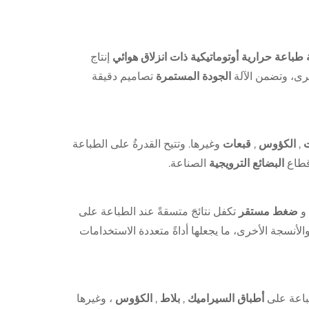
 طباعة حرارية أوتوماتيكية ذات انزلاق هوائي
إنتاج
خرى، وتضمن الآلة
الجودة المستمرة
تصاميم دقيقة
ت
,
الكؤوس
,
قبعات
وغيرها. وتتيح القدرةُ على الطباعة
 قطاع
البضائع الترويجية
الصناعة.
و
ضغط مستقر
تكفل نتائجَ متسقةً عند الطباعة على
الأنسجة الأخرى، ما يجعلها أداةً متعددة الاستخدامات
طباعة على
أطباق السيراميك
,
بلاط
,
الكؤوس
، وغيرها