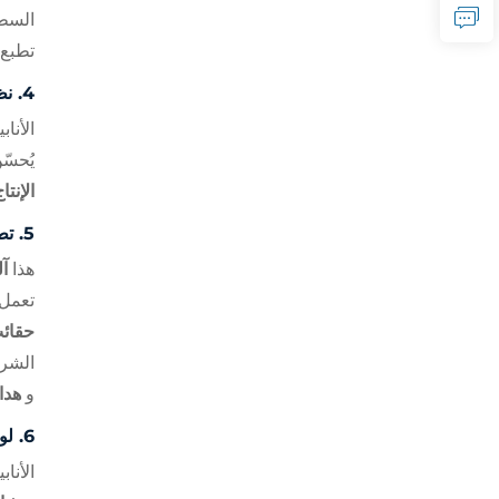
السطح
تطبع
4.
نظ
الأنا
يُحسّ
الإنتا
5.
تط
هذا
آ
تعمل
حقائ
الشرك
و
هدا
6.
لو
الأنا