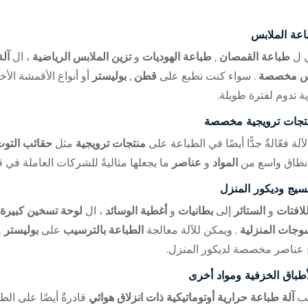
عة الملابس
ي ل
طباعة القمصان
,
طباعة الهوديات
و
تزين الملابس الرياضية
، ال
آلة
س مخصصة
. سواء كنت تطبع على
قطن
,
بوليستر
أو أنواع الأقمشة الأ
ة تدوم لفترة طويلة.
تجات ترويجية مخصصة
آلة فعّالةٌ جدًّا أيضًا في الطباعة على
منتجات ترويجية
مثل
حقائب التو
نطاق واسع من
المواد
و
عناصر
ما يجعلها مثاليةً للشركات العاملة في
نسيج وديكور المنزل
للافتات
و
الستائر
إلى
بطانيات
و
أغطية الوسائد
، ال
لوحة تسخين كبيرة
وجات المنزلية
. ويمكن للآلة معالجة
الطباعة بالترسيب
على
بوليستر
و
ج عناصر مخصصة لديكور المنزل.
أطباق الخزفية ومواد أخرى
بيب
آلة طباعة حرارية أوتوماتيكية ذات انزلاق هوائي
قادرةٌ أيضًا على ال