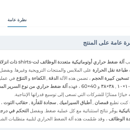
نظرة عامة
ة عامة على المنتج
بيب
آلة ضغط حراري أوتوماتيكية متعددة الوظائف لت-shirts ذات انزلاق هوائي تفتح تلقائيًا
طباعة نقل الحرارة
على الملابس والمنتجات الترويجية وغيرها. وبفضل
 تسخين كبيرة الحجم
، تضمن هذه الآلة
الدقة
,
الكفاءة
و
التنوّع
١٠×١
,
٣٨×٣٨
و
40×60
، فهذه
آلة ضغط حراري من نوع السرير ال
 خيارًا ممتازًا للشركات التي تسعى إلى توسيع قدراتها الإنتاجية.
 كنت تطبع
قمصان
,
أطباق السيراميك
,
سجادة للفأرة
,
حقائب التوت
، 
اتيكية
يوفّر نتائج استثنائية مع كل عملية ضغط. وبفضل
التحكم في درجة 
دة الوظائف
، وقد صُمّمت هذه آلة الضغط الحراري لتلبية متطلبات ال