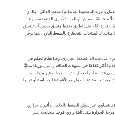
تعمل بالهواء المضغوط
هو
نظام الضغط العالي
، والذي
قلًا متجانسًا
القماش أو المواد الأخرى المتنوعة، سواء
فإن قدرة الآلة على تطبيق
ضغط متسق
يضمن أن تلتصق
ا مثالية لـ
المنتجات المُحضَّرة بالضغط البارد
، مما يوفِّر
رى في هذه آلة الضغط الحراري. وهذا
نظام تحكم في
علها
أكثر كفاءةً في استهلاك الطاقة
وتأمين
توزيعًا مثاليًّا
لغي هذا النظام احتمال حدوث طبعات غير متجانسة،
ة أهمية خاصة عند العمل مع
الأقمشة الحساسة
أو غيرها
ة بالتساوي
عبر سطح الضغط بالكامل. و
أنبوب حراري
درجة الحرارة
يبقى
ثابتة
و
زي مُوحد
متجانسة عبر