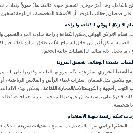
 بالكامل. وهذا أمرٌ جوهري لتحقيق جودة عالية،
نقلٌ حيويٌّ
وتفادي خط
 على
قمصان
,
حقائب التوت
، أو
الأقمشة المخصصة
، ال
لوحة تسخين 
ام الانزلاق الهوائي للكفاءة والراحة
بيب
نظام الانزلاق الهوائي
يحسّن
الكفاءة
و
راحة
مناولة المواد
التحميل وا
ن العملية بشكلٍ أكبر من خلال السماح للآلة بإطلاق المادة تلقائيًا فور
ج
، ما يجعل الآلة مثالية لـ
العمليات عالية الحجم
.
بيقات متعددة الوظائف لتحقيق المرونة
لة الضغط الحراري
تتميّز هذه الآلة بمرونتها العالية، وقدرتها على الت
 مع
ملابس
مثل
قمصان
,
سترات غطاء الرأس
و
الملابس الرياضية
، أو
ب التوت
,
أحجية
و
الكريستالات/الحجارة اللمّاعة
، ويمكن لهذه الآلة ال
ات قادرةً على توسيع نطاق عروضها المنتجية، لتلبية احتياجات قطاعا
يا شخصية
.
حات تحكم رقمية سهلة الاستخدام
بيب
التحكم الرقمي
سهلة التشغيل، ما يسمح بـ
تعديلات سريعة
التحكم 