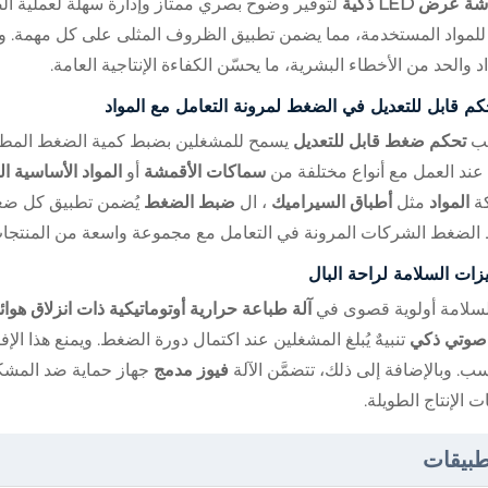
 عرض LED ذكية
لتوفير وضوح بصري ممتاز وإدارة سهلة لعملية ال
 للمواد المستخدمة، مما يضمن تطبيق الظروف المثلى على كل مهمة. 
اد والحد من الأخطاء البشرية، ما يحسّن الكفاءة الإنتاجية العامة.
كم قابل للتعديل في الضغط لمرونة التعامل مع المواد
بيب
تحكم ضغط قابل للتعديل
يسمح للمشغلين بضبط كمية الضغط المطبَّق
 عند العمل مع أنواع مختلفة من
سماكات الأقمشة
أو
المواد الأساسية
ة
المواد
مثل
أطباق السيراميك
، ال
ضبط الضغط
يُضمن تطبيق كل ضغط
لضغط الشركات المرونة في التعامل مع مجموعة واسعة من المنتجات
زات السلامة لراحة البال
السلامة أولوية قصوى في
آلة طباعة حرارية أوتوماتيكية ذات انزلاق هوا
 صوتي ذكي
تنبيهٌ يُبلغ المشغلين عند اكتمال دورة الضغط. ويمنع هذ
سب. وبالإضافة إلى ذلك، تتضمَّن الآلة
فيوز مدمج
جهاز حماية ضد المشكل
ت الإنتاج الطويلة.
طبيقات