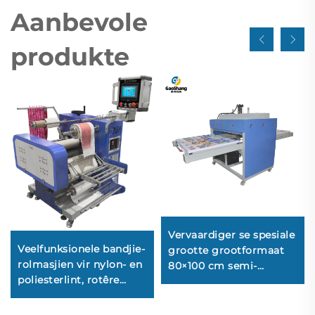
Aanbevole
produkte
Vervaardiger se spesiale
Veelfunksionele bandjie-
grootte grootformaat
rolmasjien vir nylon- en
80×100 cm semi-
poliesterlint, rotêre
outomatiese hidrouliese
sublimasie-oordrag-,
hittepersmasjien – nuwe
kleur- en drukmasjien
sublimasie-hitte-