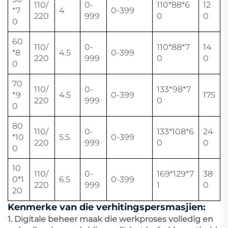
110/
0-
110*88*6
12
*7
4
0-399
220
999
0
0
0
60
110/
0-
110*88*7
14
*8
4.5
0-399
220
999
0
0
0
70
110/
0-
133*98*7
*9
4.5
0-399
175
220
999
0
0
80
110/
0-
133*108*6
24
*10
5.5
0-399
220
999
0
0
0
10
110/
0-
169*129*7
38
0*1
6.5
0-399
220
999
1
0
20
Kenmerke van die verhitingspersmasjien:
1. Digitale beheer maak die werkproses volledig en