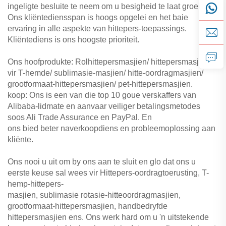
ingeligte besluite te neem om u besigheid te laat groei.
Ons kliëntediensspan is hoogs opgelei en het baie
ervaring in alle aspekte van hittepers-toepassings.
Kliëntediens is ons hoogste prioriteit.
Ons hoofprodukte: Rolhittepersmasjien/
hittepersmasjiene
vir T-hemde/
sublimasie-masjien/
hitte-oordragmasjien/
grootformaat-hittepersmasjien/
pet-hittepersmasjien.
koop: Ons is een van die top 10 goue verskaffers van
Alibaba-lidmate en aanvaar veiliger betalingsmetodes
soos Ali Trade Assurance en PayPal. En
ons bied beter naverkoopdiens en probleemoplossing aan
kliënte.
Ons nooi u uit om by ons aan te sluit en glo dat ons u
eerste keuse sal wees vir Hittepers-oordragtoerusting, T-
hemp-hittepers-
masjien, sublimasie rotasie-hitteoordragmasjien,
grootformaat-hittepersmasjien, handbedryfde
hittepersmasjien ens. Ons werk hard om u 'n uitstekende