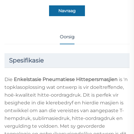
Navraag
Oorsig
Spesifikasie
Die
Enkelstasie Pneumatiese Hittepersmasjien
is 'n
topklasoplossing wat ontwerp is vir doeltreffende,
hoë-kwaliteit hitte-oordragdruk. Dit is perfek vir
besighede in die klerebedryf en hierdie masjien is
ontwikkel om aan die vereistes van aangepaste T-
hempdruk, sublimasiedruk, hitte-oordragdruk en
vergulding te voldoen. Met sy gevorderde
tegnologie en gebruikersvriendelike ontwerp is dit