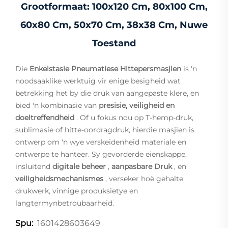
Grootformaat: 100x120 Cm, 80x100 Cm,
60x80 Cm, 50x70 Cm, 38x38 Cm, Nuwe
Toestand
Die
Enkelstasie Pneumatiese Hittepersmasjien
is 'n
noodsaaklike werktuig vir enige besigheid wat
betrekking het by die druk van aangepaste klere, en
bied 'n kombinasie van
presisie, veiligheid en
doeltreffendheid
. Of u fokus nou op T-hemp-druk,
sublimasie of hitte-oordragdruk, hierdie masjien is
ontwerp om 'n wye verskeidenheid materiale en
ontwerpe te hanteer. Sy gevorderde eienskappe,
insluitend
digitale beheer
,
aanpasbare Druk
, en
veiligheidsmechanismes
, verseker hoë gehalte
drukwerk, vinnige produksietye en
langtermynbetroubaarheid.
1601428603649
Spu: