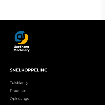
vir slingerbandjies
oordragmasjien
(lanyards) met hittepers
SNELKOPPELING
Tuisbladsy
Produkte
Oplossings