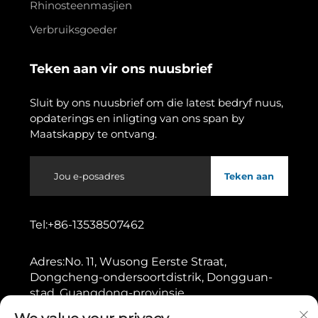
Rhinosteenmasjien
Verbruiksgoeder
Teken aan vir ons nuusbrief
Sluit by ons nuusbrief om die latest bedryf nuus,
opdaterings en inligting van ons span by
Maatskappy te ontvang.
Teken aan
Tel:
+86-13538507462
Adres:
No. 11, Wusong Eerste Straat,
Dongcheng-ondersoortdistrik, Dongguan-
stad, Guangdong-provinsie