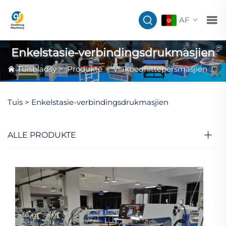
AF
Enkelstasie-verbindingsdrukmasjien
Tuisbladsy
>
Produkte
>
Vlakbedhittepersmasjien
>
En
Tuis >
Enkelstasie-verbindingsdrukmasjien
ALLE PRODUKTE