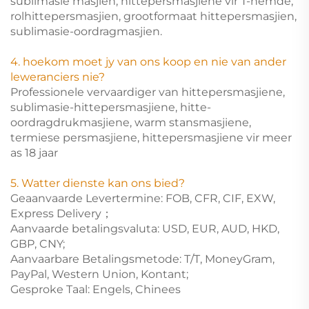
sublimasie masjien,
hittepersmasjiene vir T-hemde,
rolhittepersmasjien,
grootformaat hittepersmasjien,
sublimasie-oordragmasjien.
4. hoekom moet jy van ons koop en nie van ander
leweranciers nie?
Professionele vervaardiger van hittepersmasjiene,
sublimasie-hittepersmasjiene, hitte-
oordragdrukmasjiene, warm stansmasjiene,
termiese persmasjiene, hittepersmasjiene vir meer
as 18 jaar
5. Watter dienste kan ons bied?
Geaanvaarde Levertermine: FOB, CFR, CIF, EXW,
Express Delivery；
Aanvaarde betalingsvaluta: USD, EUR, AUD, HKD,
GBP, CNY;
Aanvaarbare Betalingsmetode: T/T, MoneyGram,
PayPal, Western Union, Kontant;
Gesproke Taal: Engels, Chinees