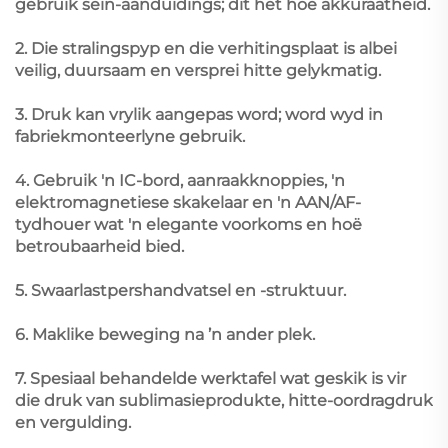
gebruik sein-aanduidings; dit het hoë akkuraatheid.
2. Die stralingspyp en die verhitingsplaat is albei
veilig, duursaam en versprei hitte gelykmatig.
3. Druk kan vrylik aangepas word; word wyd in
fabriekmonteerlyne gebruik.
4. Gebruik 'n IC-bord, aanraakknoppies, 'n
elektromagnetiese skakelaar en 'n AAN/AF-
tydhouer wat 'n elegante voorkoms en hoë
betroubaarheid bied.
5. Swaarlastpershandvatsel en -struktuur.
6. Maklike beweging na ’n ander plek.
7. Spesiaal behandelde werktafel wat geskik is vir
die druk van sublimasieprodukte, hitte-oordragdruk
en vergulding.