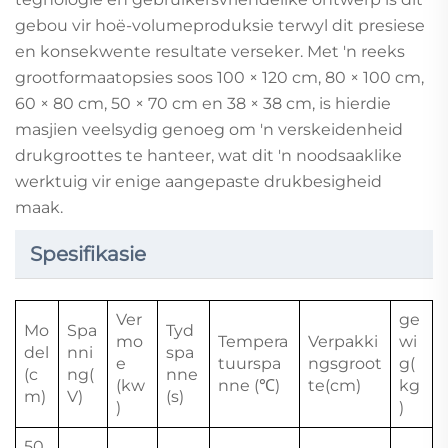
gebou vir hoë-volumeproduksie terwyl dit presiese
en konsekwente resultate verseker. Met 'n reeks
grootformaatopsies soos 100 × 120 cm, 80 × 100 cm,
60 × 80 cm, 50 × 70 cm en 38 × 38 cm, is hierdie
masjien veelsydig genoeg om 'n verskeidenheid
drukgroottes te hanteer, wat dit 'n noodsaaklike
werktuig vir enige aangepaste drukbesigheid
maak.
Spesifikasie
Ver
ge
Mo
Spa
Tyd
mo
Tempera
Verpakki
wi
del
nni
spa
e
tuurspa
ngsgroot
g(
(c
ng(
nne
(kw
nne (℃)
te(cm)
kg
m)
V)
(s)
)
)
50