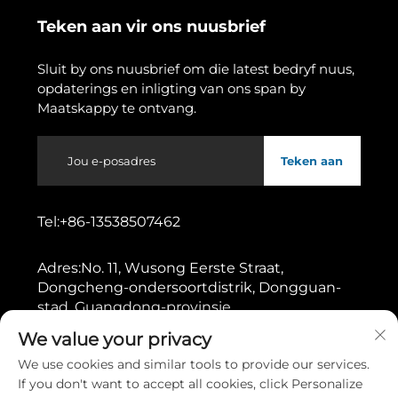
Teken aan vir ons nuusbrief
Sluit by ons nuusbrief om die latest bedryf nuus,
opdaterings en inligting van ons span by
Maatskappy te ontvang.
Teken aan
Tel:
+86-13538507462
Adres:
No. 11, Wusong Eerste Straat,
Dongcheng-ondersoortdistrik, Dongguan-
stad, Guangdong-provinsie
We value your privacy
Kopiereg © 2026 deur Dongguan Gaoshang Machinery Co.,
We use cookies and similar tools to provide our services.
Ltd.
Privatheidbeleid
If you don't want to accept all cookies, click Personalize