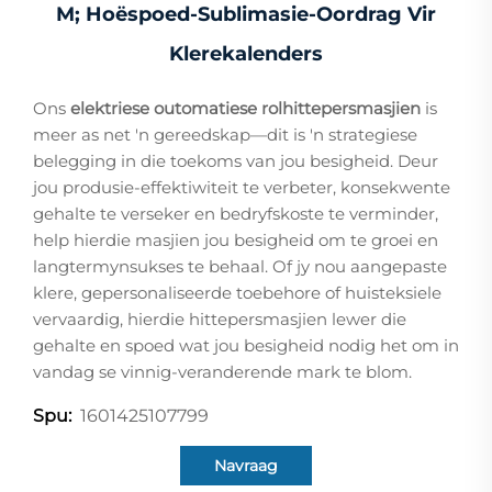
M; Hoëspoed-Sublimasie-Oordrag Vir
Klerekalenders
Ons
elektriese outomatiese rolhittepersmasjien
is
meer as net 'n gereedskap—dit is 'n strategiese
belegging in die toekoms van jou besigheid. Deur
jou produsie-effektiwiteit te verbeter, konsekwente
gehalte te verseker en bedryfskoste te verminder,
help hierdie masjien jou besigheid om te groei en
langtermynsukses te behaal. Of jy nou aangepaste
klere, gepersonaliseerde toebehore of huisteksiele
vervaardig, hierdie hittepersmasjien lewer die
gehalte en spoed wat jou besigheid nodig het om in
vandag se vinnig-veranderende mark te blom.
1601425107799
Spu:
Navraag