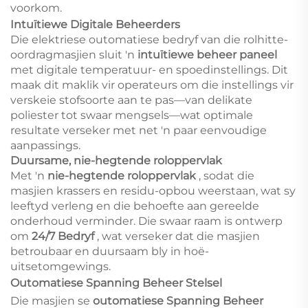
voorkom.
Intuïtiewe Digitale Beheerders
Die elektriese outomatiese bedryf van die rolhitte-
oordragmasjien sluit 'n
intuïtiewe beheer paneel
met digitale temperatuur- en spoedinstellings. Dit
maak dit maklik vir operateurs om die instellings vir
verskeie stofsoorte aan te pas—van delikate
poliester tot swaar mengsels—wat optimale
resultate verseker met net 'n paar eenvoudige
aanpassings.
Duursame, nie-hegtende roloppervlak
Met 'n
nie-hegtende roloppervlak
, sodat die
masjien krassers en residu-opbou weerstaan, wat sy
leeftyd verleng en die behoefte aan gereelde
onderhoud verminder. Die swaar raam is ontwerp
om
24/7 Bedryf
, wat verseker dat die masjien
betroubaar en duursaam bly in hoë-
uitsetomgewings.
Outomatiese Spanning Beheer Stelsel
Die masjien se
outomatiese Spanning Beheer