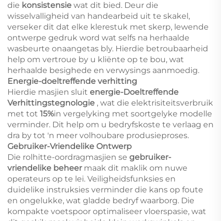
die
konsistensie
wat dit bied. Deur die
wisselvalligheid van handearbeid uit te skakel,
verseker dit dat elke klerestuk met skerp, lewende
ontwerpe gedruk word wat selfs na herhaalde
wasbeurte onaangetas bly. Hierdie betroubaarheid
help om vertroue by u kliënte op te bou, wat
herhaalde besighede en verwysings aanmoedig.
Energie-doeltreffende verhitting
Hierdie masjien sluit
energie-Doeltreffende
Verhittingstegnologie
, wat die elektrisiteitsverbruik
met tot
15%
in vergelyking met soortgelyke modelle
verminder. Dit help om u bedryfskoste te verlaag en
dra by tot 'n meer volhoubare produsieproses.
Gebruiker-Vriendelike Ontwerp
Die rolhitte-oordragmasjien se
gebruiker-
vriendelike beheer
maak dit maklik om nuwe
operateurs op te lei. Veiligheidsfunksies en
duidelike instruksies verminder die kans op foute
en ongelukke, wat gladde bedryf waarborg. Die
kompakte voetspoor optimaliseer vloerspasie, wat