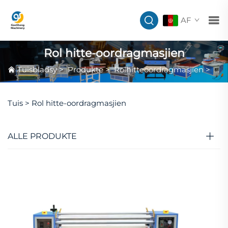
AF
Rol hitte-oordragmasjien
Tuisbladsy
>
Produkte
>
Rolhitteoordragmasjien
>
Rol
Tuis >
Rol hitte-oordragmasjien
ALLE PRODUKTE