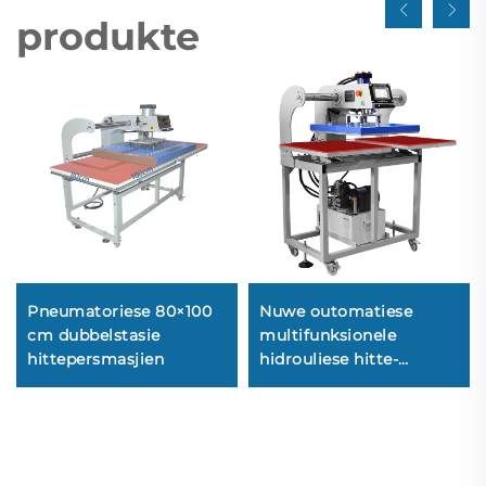
produkte
Pneumatoriese 80×100
Nuwe outomatiese
cm dubbelstasie
multifunksionele
hittepersmasjien
hidrouliese hitte-
oordragmasjien met
outomatiese opening
vir T-hemp-
hittepersmasjiene vir
kleregebruik