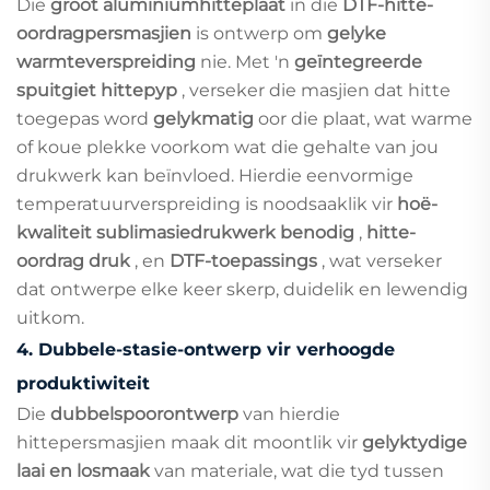
Die
groot aluminiumhitteplaat
in die
DTF-hitte-
oordragpersmasjien
is ontwerp om
gelyke
warmteverspreiding
nie. Met 'n
geïntegreerde
spuitgiet hittepyp
, verseker die masjien dat hitte
toegepas word
gelykmatig
oor die plaat, wat warme
of koue plekke voorkom wat die gehalte van jou
drukwerk kan beïnvloed. Hierdie eenvormige
temperatuurverspreiding is noodsaaklik vir
hoë-
kwaliteit sublimasiedrukwerk benodig
,
hitte-
oordrag druk
, en
DTF-toepassings
, wat verseker
dat ontwerpe elke keer skerp, duidelik en lewendig
uitkom.
4.
Dubbele-stasie-ontwerp vir verhoogde
produktiwiteit
Die
dubbelspoorontwerp
van hierdie
hittepersmasjien maak dit moontlik vir
gelyktydige
laai en losmaak
van materiale, wat die tyd tussen