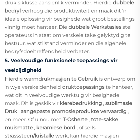
druk siklusse aansienlik verminder. Hierdie
dubbele
bedryf
verhoog die produktiwiteit en maak dit 'n
ideale oplossing vir besighede wat groot bestellings
vinnig moet hanteer. Die
dubbele Werkstasies
stel
operateurs in staat om verskeie take gelyktydig te
bestuur, wat stilstand verminder en die algehele
bedryfsdoeltreffendheid verbeter.
5.
Veelvoudige funksionele toepassings vir
veelzijdigheid
Hierdie
warmdrukmasjien te Gebruik
is ontwerp om
'n wye verskeidenheid
druktoepassings
te hanteer,
wat dit 'n veelvoudige werktuig vir besighede
maak. Dit is geskik vir
klerebedrukking
,
sublimasie
Druk
,
aangepaste promosieprodukte vervaardig
,
en meer. Of u nou met
T-Osherte
,
tote-sakke
,
muismatte
,
keramiese bord
, of selfs
strasssteen/kristalle
werk, kan hierdie masjien