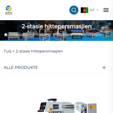
AF
2-stasie hittepersmasjien
Tuisbladsy
>
Produkte
>
Vlakbedhittepersmasjien
>
2-
Tuis >
2-stasie hittepersmasjien
ALLE PRODUKTE