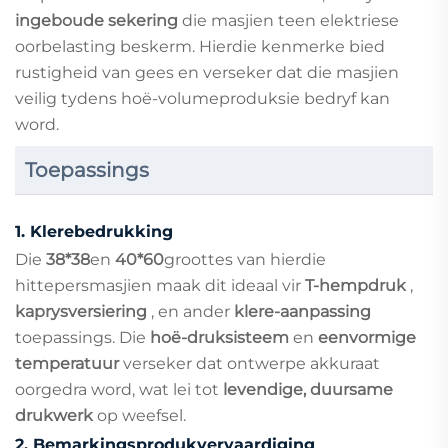
ingeboude sekering
die masjien teen elektriese
oorbelasting beskerm. Hierdie kenmerke bied
rustigheid van gees en verseker dat die masjien
veilig tydens hoë-volumeproduksie bedryf kan
word.
Toepassings
1.
Klerebedrukking
Die
38*38
en
40*60
groottes van hierdie
hittepersmasjien maak dit ideaal vir
T-hempdruk
,
kaprysversiering
, en ander
klere-aanpassing
toepassings. Die
hoë-druksisteem
en
eenvormige
temperatuur
verseker dat ontwerpe akkuraat
oorgedra word, wat lei tot
levendige, duursame
drukwerk
op weefsel.
2.
Bemarkingsprodukvervaardiging