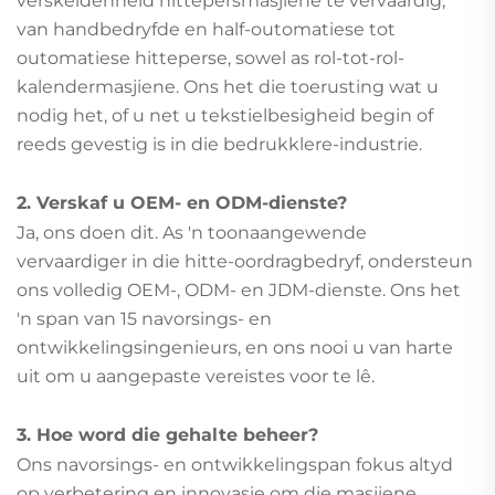
verskeidenheid hittepersmasjiene te vervaardig,
van handbedryfde en half-outomatiese tot
outomatiese hitteperse, sowel as rol-tot-rol-
kalendermasjiene. Ons het die toerusting wat u
nodig het, of u net u tekstielbesigheid begin of
reeds gevestig is in die bedrukklere-industrie.
2. Verskaf u OEM- en ODM-dienste?
Ja, ons doen dit. As 'n toonaangewende
vervaardiger in die hitte-oordragbedryf, ondersteun
ons volledig OEM-, ODM- en JDM-dienste. Ons het
'n span van 15 navorsings- en
ontwikkelingsingenieurs, en ons nooi u van harte
uit om u aangepaste vereistes voor te lê.
3. Hoe word die gehalte beheer?
Ons navorsings- en ontwikkelingspan fokus altyd
op verbetering en innovasie om die masjiene