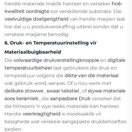
hierdie materiale maklik hanteer en verseker
hoë-
kwaliteit oordragte
oor verskillende substrate. Die
veelvuldige doelgerigtheid
van hierdie masjien laat
toe dat u u produkverskaffing uitbrei sonder dat u
verskeie masjiene benodig.
6.
Druk- en Temperatuurinstelling vir
Materiaalbuigbaarheid
Die
volwaardige drukverstellingknoppie
en
digitale
temperatuurbeheer
laat gebruikers die druk en
temperatuur volgens die
dikte van die materiaal
wat gebruik word, aanpas. Of u nou werk met
delikate stowwe
,
swaar tekstiel
, of
stywe materiale
soos keramiek
, die
aanpasbare Druk
verseker dat
die hittepers 'n wye reeks materiale kan hanteer.
Hierdie
veerkragtigheid
is noodsaaklik vir
besighede wat verskeie aangepaste drukbehoeftes
bedien.