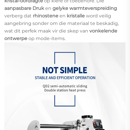
kristal-oordragte
op klere of toebehore. Die
aanpasbare Druk
en
gelyke warmteverspreiding
verberg dat
rhinostene
en
kristalle
word veilig
aangebring sonder om die materiaal te beskadig,
wat dit perfek maak vir die skep van
vonkelende
ontwerpe
op mode-items.