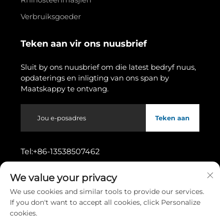
Verbruiksgoeder
Teken aan vir ons nuusbrief
Sluit by ons nuusbrief om die latest bedryf nuus,
opdaterings en inligting van ons span by
Maatskappy te ontvang.
Teken aan
Tel:
+86-13538507462
We value your privacy
Adres:
No. 11, Wusong Eerste Straat,
Dongcheng-ondersoortdistrik, Dongguan-
We use cookies and similar tools to provide our services.
stad, Guangdong-provinsie
If you don't want to accept all cookies, click Personalize
cookies.