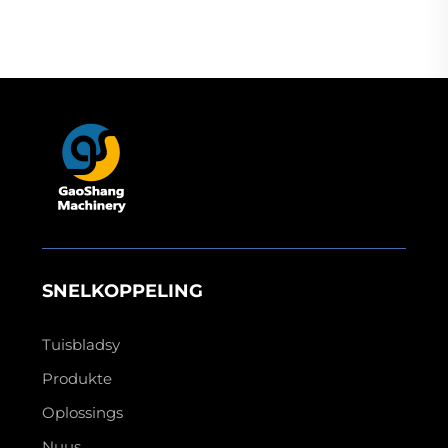
grootformaat
etiket-snyer, vinil-snyer
rolsublimasie-
hittepersmasjien
SNELKOPPELING
Tuisbladsy
Produkte
Oplossings
Nuus