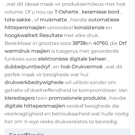
, wat dit ideaal maak vir produksiemilieus met hoë
volume. Of u nou op
T-Osherte
,
keramiese bord
,
tote-sakke
, of
muismatte
, hierdie
outomatiese
hittepersmasjien
veroordeel
konsistensie
en
hoogkwaliteit Resultate
met elke druk.
Beskikbaar in groottes soos
38*38
en
40*60
, die
Dtf
warmdruk masjien
is toegerus met gevorderde
funksies soos
elektroniese digitale beheer
,
dubbelpuntbedryf
, en
hoë-Drukvermoë
, wat dit
perfek maak vir besighede wat hul
drukwerkbedrywighede
wil uitbrei sonder om
gehalte of doeltreffendheid te kompromitteer. Van
kleredragers
teen
promosionele produkte
, hierdie
digitale hittepersmasjien
verskaf besighede die
veerkragtigheid en betroubaarheid wat hulle nodig
het om 'n wye reeks drukvereistes te bevredig.