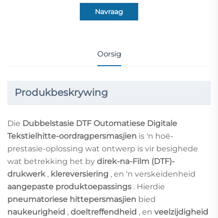
Navraag
Oorsig
Produkbeskrywing
Die
Dubbelstasie DTF Outomatiese Digitale
Tekstielhitte-oordragpersmasjien
is 'n hoë-
prestasie-oplossing wat ontwerp is vir besighede
wat betrekking het by
direk-na-Film (DTF)-
drukwerk
,
klereversiering
, en 'n verskeidenheid
aangepaste produktoepassings
. Hierdie
pneumatoriese hittepersmasjien
bied
naukeurigheid
,
doeltreffendheid
, en
veelzijdigheid