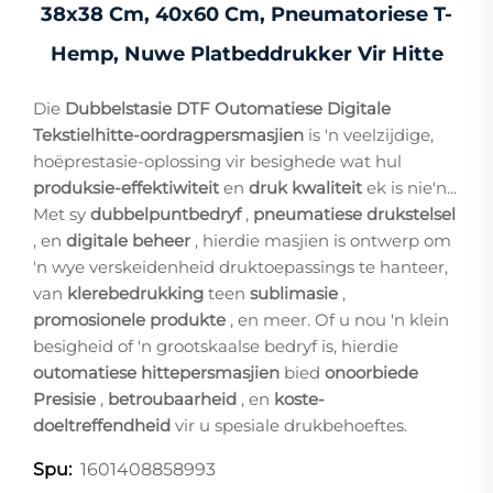
38x38 Cm, 40x60 Cm, Pneumatoriese T-
Hemp, Nuwe Platbeddrukker Vir Hitte
Die
Dubbelstasie DTF Outomatiese Digitale
Tekstielhitte-oordragpersmasjien
is 'n veelzijdige,
hoëprestasie-oplossing vir besighede wat hul
produksie-effektiwiteit
en
druk kwaliteit
ek is nie'n...
Met sy
dubbelpuntbedryf
,
pneumatiese drukstelsel
, en
digitale beheer
, hierdie masjien is ontwerp om
'n wye verskeidenheid druktoepassings te hanteer,
van
klerebedrukking
teen
sublimasie
,
promosionele produkte
, en meer. Of u nou 'n klein
besigheid of 'n grootskaalse bedryf is, hierdie
outomatiese hittepersmasjien
bied
onoorbiede
Presisie
,
betroubaarheid
, en
koste-
doeltreffendheid
vir u spesiale drukbehoeftes.
1601408858993
Spu: