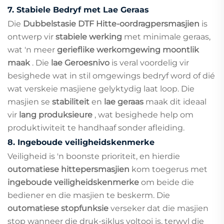
7.
Stabiele Bedryf met Lae Geraas
Die
Dubbelstasie DTF Hitte-oordragpersmasjien
is
ontwerp vir
stabiele werking
met minimale geraas,
wat 'n meer
gerieflike werkomgewing moontlik
maak
. Die
lae Geroesnivo
is veral voordelig vir
besighede wat in stil omgewings bedryf word of dié
wat verskeie masjiene gelyktydig laat loop. Die
masjien se
stabiliteit
en
lae geraas
maak dit ideaal
vir
lang produksieure
, wat besighede help om
produktiwiteit te handhaaf sonder afleiding.
8.
Ingeboude veiligheidskenmerke
Veiligheid is 'n boonste prioriteit, en hierdie
outomatiese hittepersmasjien
kom toegerus met
ingeboude veiligheidskenmerke
om beide die
bediener en die masjien te beskerm. Die
outomatiese stopfunksie
verseker dat die masjien
stop wanneer die druk-siklus voltooi is, terwyl die