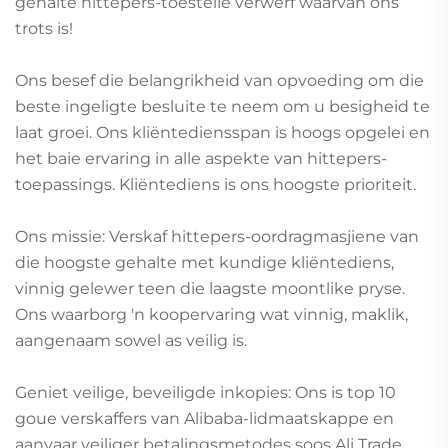
gehalte hittepers-toestelle verwerf waarvan ons
trots is!
Ons besef die belangrikheid van opvoeding om die
beste ingeligte besluite te neem om u besigheid te
laat groei. Ons kliëntediensspan is hoogs opgelei en
het baie ervaring in alle aspekte van hittepers-
toepassings. Kliëntediens is ons hoogste prioriteit.
Ons missie: Verskaf hittepers-oordragmasjiene van
die hoogste gehalte met kundige kliëntediens,
vinnig gelewer teen die laagste moontlike pryse.
Ons waarborg 'n koopervaring wat vinnig, maklik,
aangenaam sowel as veilig is.
Geniet veilige, beveiligde inkopies: Ons is top 10
goue verskaffers van Alibaba-lidmaatskappe en
aanvaar veiliger betalingsmetodes soos Ali Trade