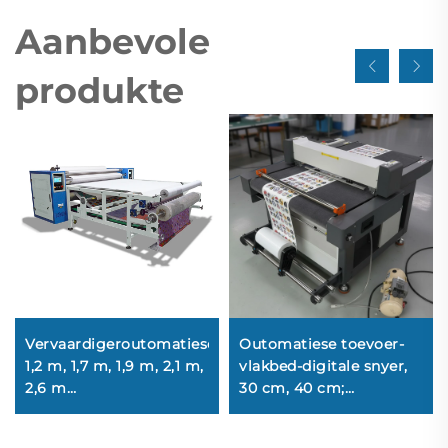
Aanbevole
produkte
Vervaardigeroutomatiese
Outomatiese toevoer-
1,2 m, 1,7 m, 1,9 m, 2,1 m,
vlakbed-digitale snyer,
2,6 m
30 cm, 40 cm;
rolhittepersmasjien met
huisdierfilm-snyer,
kalander vir
papier-snyer, kristal-