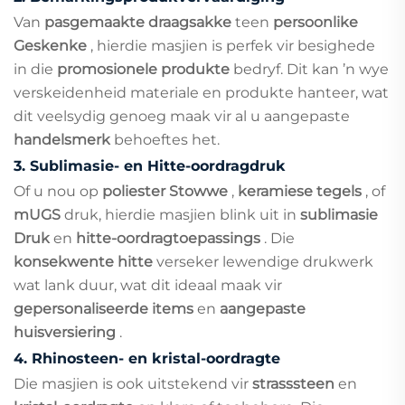
Van
pasgemaakte draagsakke
teen
persoonlike
Geskenke
, hierdie masjien is perfek vir besighede
in die
promosionele produkte
bedryf. Dit kan ’n wye
verskeidenheid materiale en produkte hanteer, wat
dit veelsydig genoeg maak vir al u aangepaste
handelsmerk
behoeftes het.
3.
Sublimasie- en Hitte-oordragdruk
Of u nou op
poliester Stowwe
,
keramiese tegels
, of
mUGS
druk, hierdie masjien blink uit in
sublimasie
Druk
en
hitte-oordragtoepassings
. Die
konsekwente hitte
verseker lewendige drukwerk
wat lank duur, wat dit ideaal maak vir
gepersonaliseerde items
en
aangepaste
huisversiering
.
4.
Rhinosteen- en kristal-oordragte
Die masjien is ook uitstekend vir
strasssteen
en